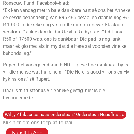
Rossouw Fund Facebook-blad:
“Ek kan vandag met ’n baie dankbare hart sê ons het Anneke
se sesde behandeling van R96 486 betaal en daar is nog +/-
R 1 000 in die rekening vir rondte nommer sewe. Ek staan
verstom. Dankie dankie dankie vir elke bydrae. Of dit nou
R50 of R7500 was, ons is dankbaar. Die pad is nog lank,
maar ek glo met als in my dat die Here sal voorsien vir elke
behandeling.”
Rupert het vanoggend aan FiND iT gesê hoe dankbaar hy is
vir die mense wat hulle help. “Die Here is goed vir ons en Hy
kyk na ons,” sê Rupert.
Daar is ‘n trustfonds vir Anneke gestig, hier is die
besonderhede:
Wil jy Afrikaanse nuus ondersteun? Ondersteun Nuusflits só
Klik hier om ons toep af te laai
Nuusflits App