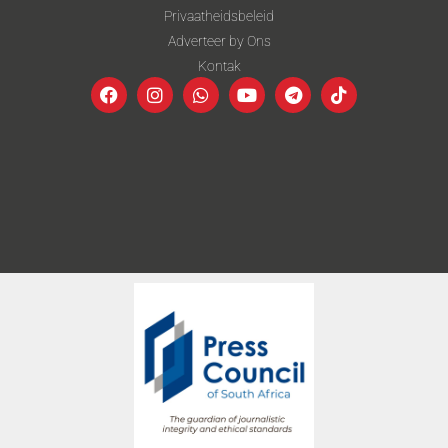
Privaatheidsbeleid
Adverteer by Ons
Kontak