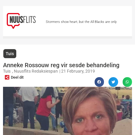
Stormers show heart, but the All Blacks are only
getting started
Korrektiewe Dienste: Peet
Viljoen is veilig, beweerde dreigement ongegrond
Tuis
Man kry 40 jaar tronkstraf vir moord op vrou
Anneke Rossouw reg vir sesde behandeling
Tuis
,
Nuusflits Redaksiespan
|
21 February, 2019
Wes-Kaap belê byna R13 m. om meisies in die skool te
Deel dit
hou
9 leerlinge vandag in hof ná beweerde
aanval op veiligheidswag
Kragtige kouefront
bring ook sneeu vir dele van Gauteng