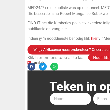
MED24/7 en die polisie was op die toneel. MED
Die beseerde is na Robert Mangaliso Sobukwe-h
FiND iT het die Kimberley-polisie vir verdere inl
publikasie ontvang nie.
Indien jy ‘n nooddienste benodig klik
hier
vir Me
Wil jy Afrikaanse nuus ondersteun? Ondersteun
Klik hier om ons toep af te laai
Nuusflit
Deel dit
Teken in o