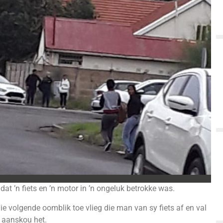
at ’n fiets en ’n motor in ’n ongeluk betrokke was.
Die volgende oomblik toe vlieg die man van sy fiets af en val
t aanskou het.