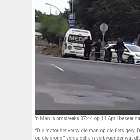
’n Man is omstreeks 07:44 op 11 April beseer nad
“Die motor het verby die man op die fiets gery. 
op die grond,” verduidelik ’n verbyganger wat di