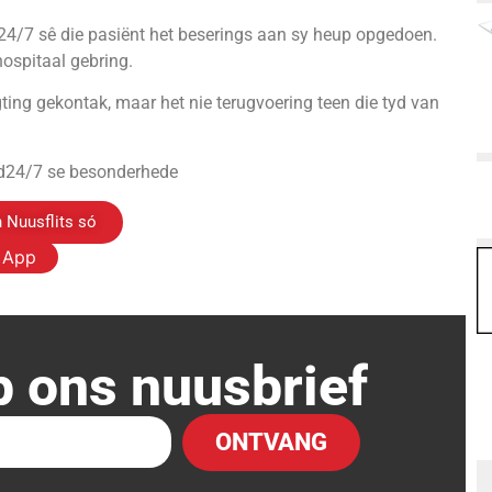
24/7 sê die pasiënt het beserings aan sy heup opgedoen.
ospitaal gebring.
igting gekontak, maar het nie terugvoering teen die tyd van
d24/7 se besonderhede
 Nuusflits só
s App
p ons nuusbrief
ONTVANG