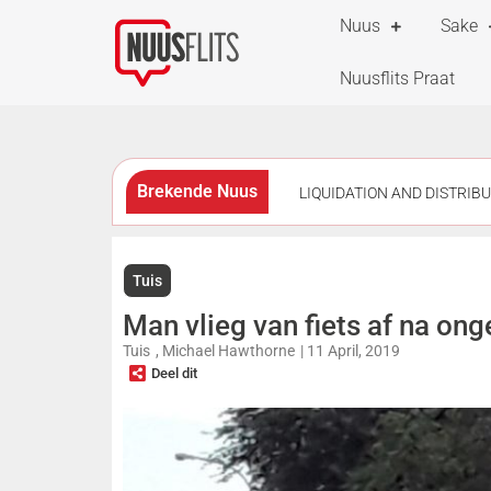
Nuus
Sake
Nuusflits Praat
Brekende Nuus
LIQUIDATION AND DISTRIB
AND DISTRIBUTION ACCOUNTS 
Tuis
TERMS OF SECTION 29 OF THE 
Man vlieg van fiets af na on
TERMS OF SECTION 29 OF THE 
Tuis
,
Michael Hawthorne
|
11 April, 2019
Deel dit
TERMS OF SECTION 29 OF THE 
OF SECTION 75 OF THE ADMINI