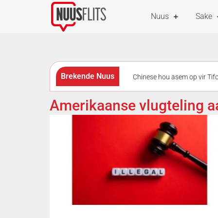
Nuus
Sake
Brekende Nuus
Chinese hou asem op vir Tif
Vandag is Internasionale K
Amerikaanse vlugteling 
motor
‘Ontvoerde’ meis