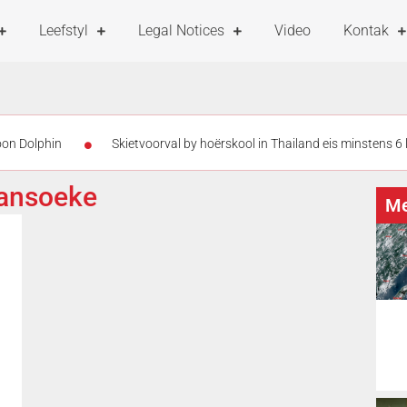
Leefstyl
Legal Notices
Video
Kontak
oon Dolphin
Skietvoorval by hoërskool in Thailand eis minstens 6
atdag
Groter borste ‘n voordeel op 2 wiele?
Skieters teike
aansoeke
Me
ie (14) vrygelaat