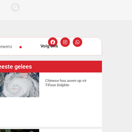
 lewens
n 2 vroue in
este gelees
Chinese hou asem op vir
Tifoon Dolphin