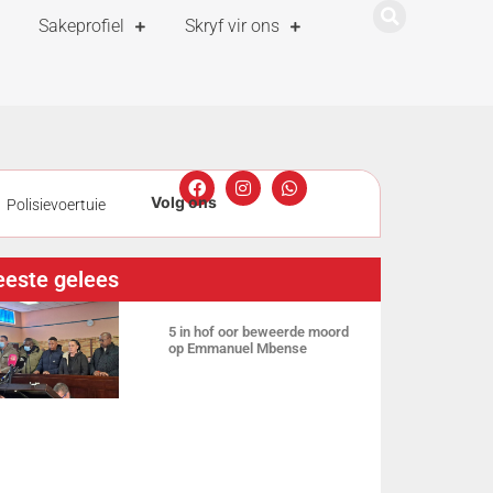
Sakeprofiel
Skryf vir ons
Polisievoertuie
enning kry
este gelees
reez se stem is
5 in hof oor beweerde moord
op Emmanuel Mbense