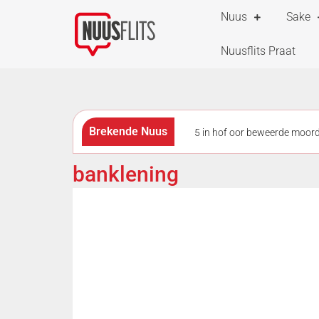
Nuus
Sake
Nuusflits Praat
Brekende Nuus
5 in hof oor beweerde moo
by polisiemotorhawe deur diew
banklening
Skietvoorvalle by en naby G
stil