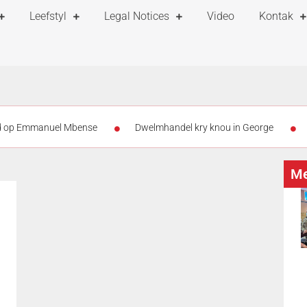
Leefstyl
Legal Notices
Video
Kontak
rd op Emmanuel Mbense
Dwelmhandel kry knou in George
e geteiken
Leon Schuster en Alfred Ntombela gaan spesiale toek
Me
autengse skole veroordeel
Totsiens, auf Wiedersehen – Vicki du P