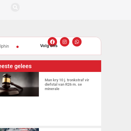
lphin
g
Groter
este gelees
Man kry 10 j. tronkstraf vir
diefstal van R26 m. se
minerale