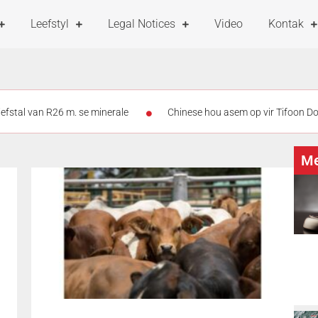
Leefstyl
Legal Notices
Video
Kontak
diefstal van R26 m. se minerale
Chinese hou asem op vir Tifoon Do
 Thailand eis minstens 6 lewens
Vandag is Internasionale Katda
Me
Skieters teiken 2 vroue in motor