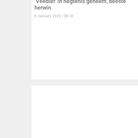
‘Veedief’ in hegtenis geneem, beeste
herwin
8 January 2026
08:38