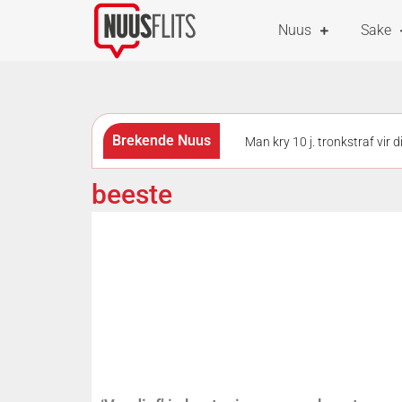
Nuus
Sake
Brekende Nuus
Man kry 10 j. tronkstraf vir 
Skietvoorval by hoërskool in
beeste
borste ‘n voordeel op 2 wiele?