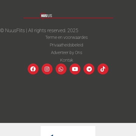
© NuusFlits | All rights reserved. 2025
Terme en voorwaardes
Privaatheidsbeleid
Adverteer by Ons
Kontak