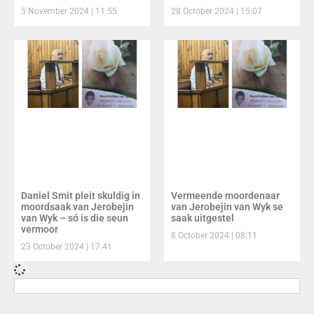
5 November 2024
11:55
28 October 2024
15:07
Daniel Smit pleit skuldig in
Vermeende moordenaar
moordsaak van Jerobejin
van Jerobejin van Wyk se
van Wyk – só is die seun
saak uitgestel
vermoor
8 October 2024
08:11
23 October 2024
17:41