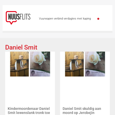
Vuurwapen verbind verdagtes met kaping
Moordverhoor van ma wat 3 kinders verwurg, duur
voort
97-jarige ouma breek eie rekord met
Daniel Smit
vlerkloop vir hospitaal
Heymans verower goud
by Wêreld o.20-kampioenskappe
3 van Strand
binnekort in hof vir vuurwapenoortredings
Cape
Town Law Enforcement officers honoured for helping
babies on patrol
Kindermoordenaar Daniel
Daniel Smit skuldig aan
Smit lewenslank tronk toe
moord op Jerobejin