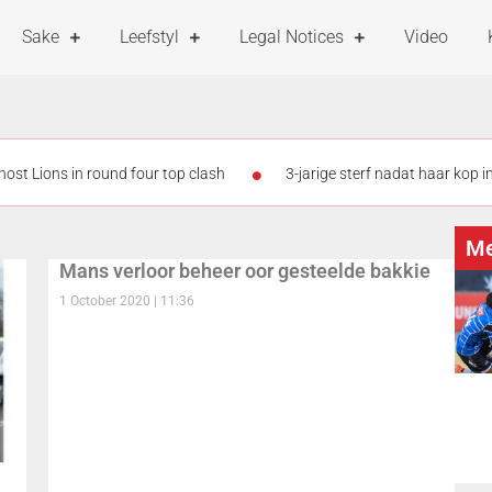
Sake
Leefstyl
Legal Notices
Video
host Lions in round four top clash
3-jarige sterf nadat haar kop i
Op hoeveel siekteverlof is werknemers geregtig? Hiér is hoe dit werk
Me
Geliefde leerlinge sterf – nadoodse ondersoek sal gedoen word
Mans verloor beheer oor gesteelde bakkie
1 October 2020
11:36