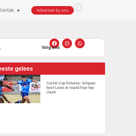
Kontak
Adverteer by ons
n
6 rowers
este gelees
5 verdagtes
Currie Cup fixtures: Griquas
host Lions in round four top
clash