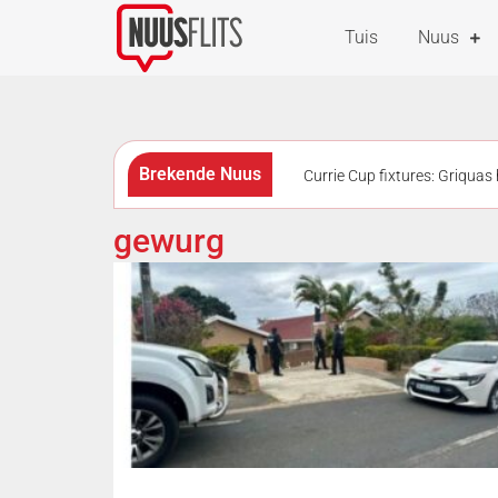
Tuis
Nuus
Brekende Nuus
Currie Cup fixtures: Griquas 
speelgoedkombuis vassit
gewurg
slaan op plaas by Paarl toe
vandag in hof oor 2022-moord