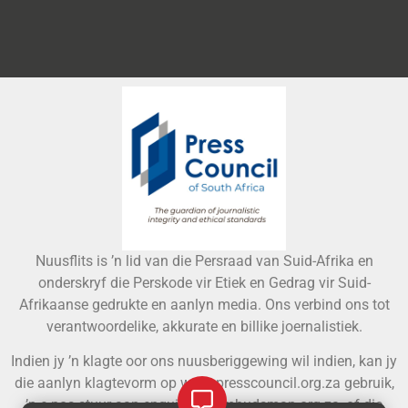
Nuusflits is ’n lid van die Persraad van Suid-Afrika en
onderskryf die Perskode vir Etiek en Gedrag vir Suid-
Afrikaanse gedrukte en aanlyn media. Ons verbind ons tot
verantwoordelike, akkurate en billike joernalistiek.
Indien jy ’n klagte oor ons nuusberiggewing wil indien, kan jy
die aanlyn klagtevorm op www.presscouncil.org.za gebruik,
’n e-pos stuur aan
enquiries@ombudsman.org.za
, of die