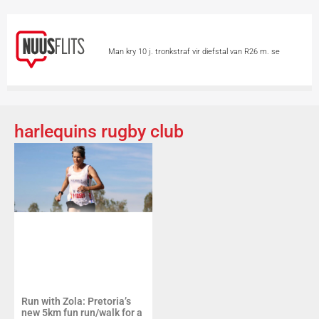
Man kry 10 j. tronkstraf vir diefstal van R26 m. se
minerale
Chinese hou asem op vir Tifoon
Dolphin
Skietvoorval by hoërskool in Thailand eis
harlequins rugby club
minstens 6 lewens
Vandag is Internasionale
Katdag
Groter borste ‘n voordeel op 2
wiele?
Skieters teiken 2 vroue in motor
Run with Zola: Pretoria’s
new 5km fun run/walk for a