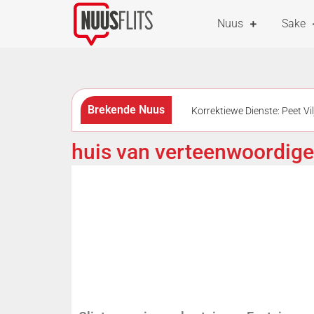
Nuus
Sake
Brekende Nuus
Korrektiewe Dienste: Peet Vi
moord op vrou
Wes-Kaa
huis van verteenwoordige
beweerde aanval op veiligheid
bekom uitsaairegte vir Rugby’s 