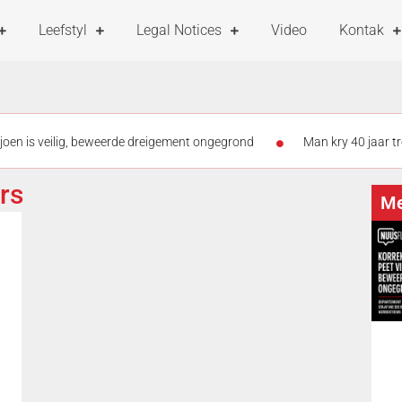
Leefstyl
Legal Notices
Video
Kontak
ljoen is veilig, beweerde dreigement ongegrond
Man kry 40 jaar tr
p belê byna R13 m. om meisies in die skool te hou
9 leerlinge va
rs
Me
swag
Kragtige kouefront bring ook sneeu vir dele van Gauteng
Greatest Rivalry