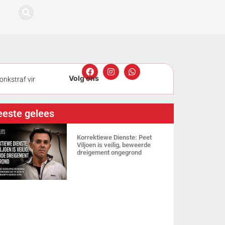
onkstraf vir
ndag in hof ná
este gelees
SuperSport
Korrektiewe Dienste: Peet
Viljoen is veilig, beweerde
dreigement ongegrond