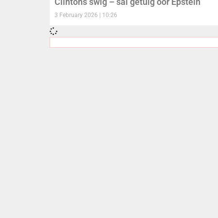
Clintons swig – sal getuig oor Epstein
3 February 2026
10:26