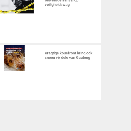
beweerde aanval op
veiligheidswag
Kragtige kouefront bring ook
sneeu vir dele van Gauteng