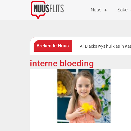
Nuus
Sake
Brekende Nuus
All Blacks wys hul klas in K
met strafdrie beloon
Me
interne bloeding
All Blacks skakel oor na ’n a
punte agter