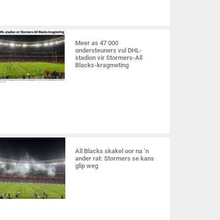
Meer as 47 000
ondersteuners vul DHL-
stadion vir Stormers-All
Blacks-kragmeting
All Blacks skakel oor na ’n
ander rat: Stormers se kans
glip weg