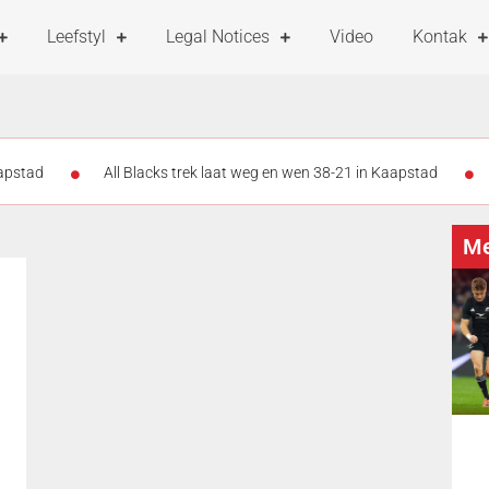
Leefstyl
Legal Notices
Video
Kontak
aapstad
All Blacks trek laat weg en wen 38-21 in Kaapstad
er as 47 000 ondersteuners vul DHL-stadion vir Stormers-All Blacks-kra
Me
nder rat: Stormers se kans glip weg
All Blacks slaan terug: Storm