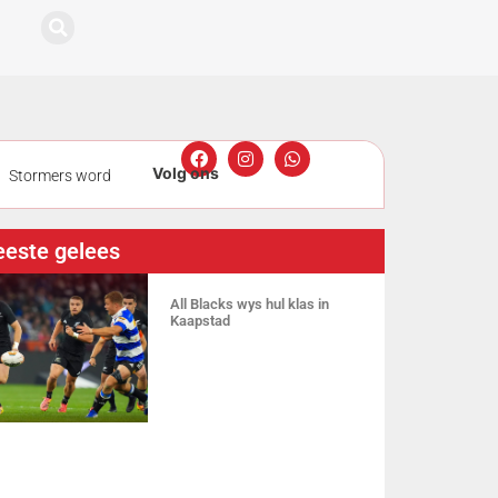
Stormers word
gmeting
este gelees
ers nou sewe
All Blacks wys hul klas in
Kaapstad