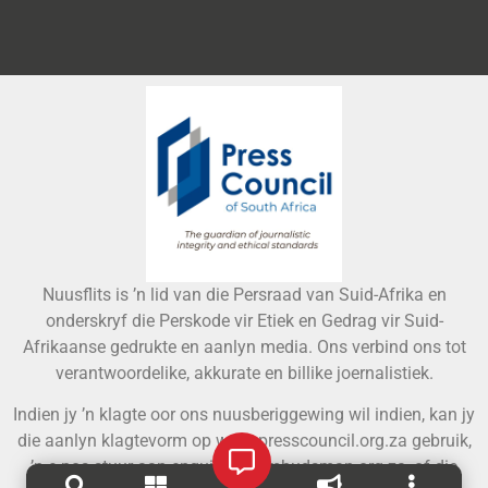
Nuusflits is ’n lid van die Persraad van Suid-Afrika en
onderskryf die Perskode vir Etiek en Gedrag vir Suid-
Afrikaanse gedrukte en aanlyn media. Ons verbind ons tot
verantwoordelike, akkurate en billike joernalistiek.
Indien jy ’n klagte oor ons nuusberiggewing wil indien, kan jy
die aanlyn klagtevorm op www.presscouncil.org.za gebruik,
’n e-pos stuur aan
enquiries@ombudsman.org.za
, of die