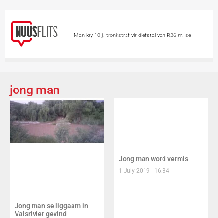
Man kry 10 j. tronkstraf vir diefstal van R26 m. se
minerale
Chinese hou asem op vir Tifoon
Dolphin
Skietvoorval by hoërskool in Thailand eis
jong man
minstens 6 lewens
Vandag is Internasionale
Katdag
Groter borste ‘n voordeel op 2
wiele?
Skieters teiken 2 vroue in motor
Jong man word vermis
1 July 2019
16:34
Jong man se liggaam in
Valsrivier gevind