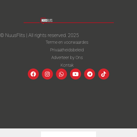
© NuusFlits | All rights reserved. 2025
Terme en voorwaardes
Privaatheidsbeleid
Adverteer by Ons
Kontak