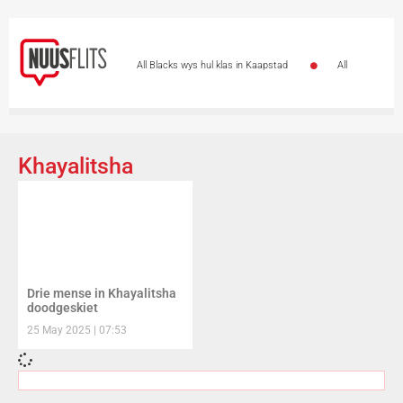
All Blacks wys hul klas in Kaapstad
All
Blacks trek laat weg en wen 38-21 in Kaapstad
Stormers word met strafdrie beloon
Meer
Khayalitsha
as 47 000 ondersteuners vul DHL-stadion vir Stormers-All
Blacks-kragmeting
All Blacks skakel oor na ’n
ander rat: Stormers se kans glip weg
All Blacks
Drie mense in Khayalitsha
slaan terug: Stormers nou sewe punte agter
doodgeskiet
25 May 2025
07:53