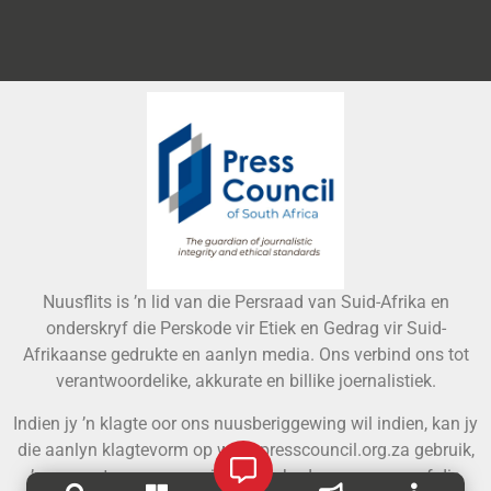
Nuusflits is ’n lid van die Persraad van Suid-Afrika en
onderskryf die Perskode vir Etiek en Gedrag vir Suid-
Afrikaanse gedrukte en aanlyn media. Ons verbind ons tot
verantwoordelike, akkurate en billike joernalistiek.
Indien jy ’n klagte oor ons nuusberiggewing wil indien, kan jy
die aanlyn klagtevorm op www.presscouncil.org.za gebruik,
’n e-pos stuur aan
enquiries@ombudsman.org.za
, of die