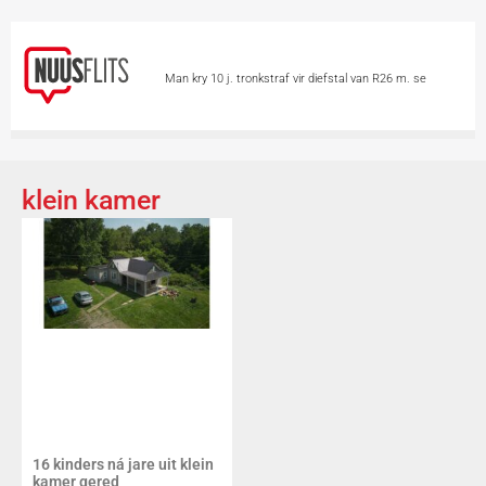
Man kry 10 j. tronkstraf vir diefstal van R26 m. se
minerale
Chinese hou asem op vir Tifoon
Dolphin
Skietvoorval by hoërskool in Thailand eis
klein kamer
minstens 6 lewens
Vandag is Internasionale
Katdag
Groter borste ‘n voordeel op 2
wiele?
Skieters teiken 2 vroue in motor
16 kinders ná jare uit klein
kamer gered