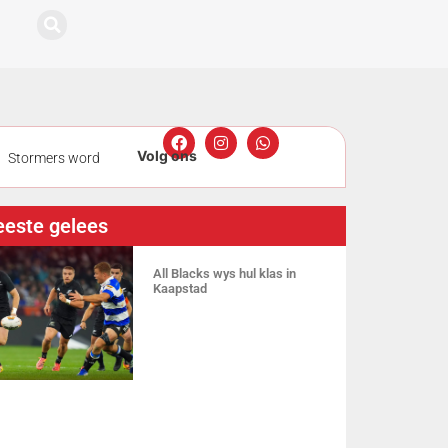
Stormers word
gmeting
este gelees
ers nou sewe
All Blacks wys hul klas in
Kaapstad