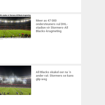
Meer as 47 000
ondersteuners vul DHL-
stadion vir Stormers-All
Blacks-kragmeting
All Blacks skakel oor na ’n
ander rat: Stormers se kans
glip weg