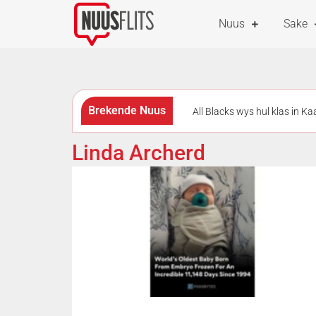
Nuus
Sake
Brekende Nuus
All Blacks wys hul klas in K
met strafdrie beloon
Me
Linda Archerd
All Blacks skakel oor na ’n a
punte agter