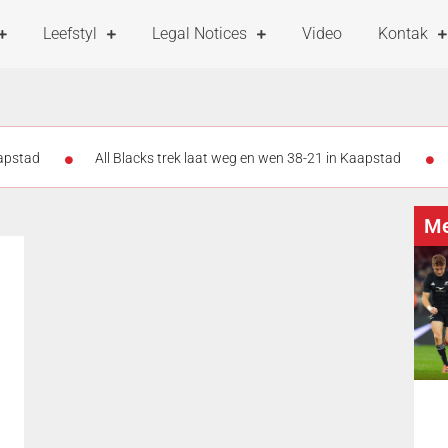
Leefstyl
Legal Notices
Video
Kontak
aapstad
All Blacks trek laat weg en wen 38-21 in Kaapstad
er as 47 000 ondersteuners vul DHL-stadion vir Stormers-All Blacks-kra
Me
nder rat: Stormers se kans glip weg
All Blacks slaan terug: Storm