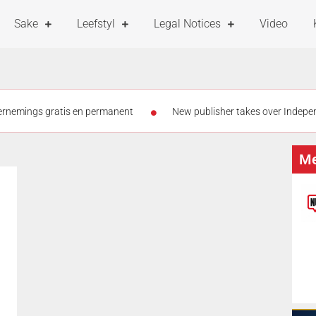
Sake
Leefstyl
Legal Notices
Video
dernemings gratis en permanent
New publisher takes over Indepen
and PIC debt
Graad 5-meisies vanaf 3 Augustus teen MPV ingeën
Me
tog op kleinhoewe
Meer as die helfte van eNCA se personeel moon
iste kind by skool opgespoor – in ander pleegsorg geplaas