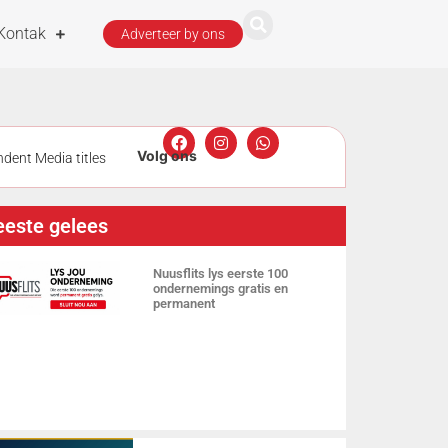
Kontak
Adverteer by ons
dent Media titles
t
Man
este gelees
tlik deur
Nuusflits lys eerste 100
ondernemings gratis en
permanent