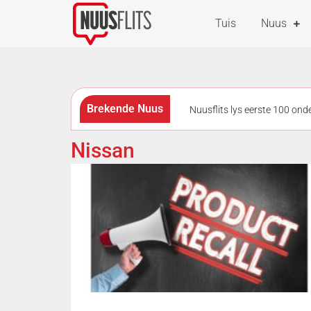
Tuis
Nuus
Brekende Nuus
Nuusflits lys eerste 100 on
as questions remain over links 
Nissan
geskiet en gesteek tydens roof
afleggings geraak
Verm