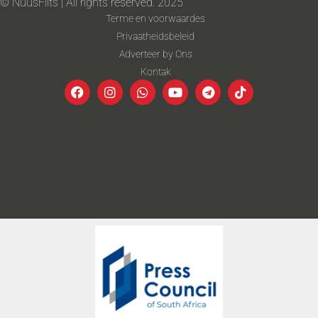
© NuusFlits | All rights reserved. 2025
Terme en voorwaardes
Privaatheidsbeleid
Adverteer by Ons
Kontak