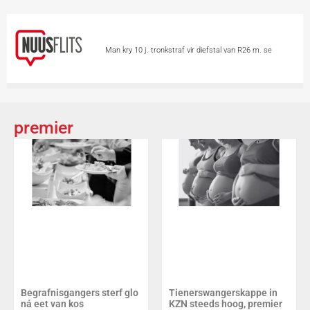
Man kry 10 j. tronkstraf vir diefstal van R26 m. se
minerale
Chinese hou asem op vir Tifoon
Dolphin
Skietvoorval by hoërskool in Thailand eis
premier
minstens 6 lewens
Vandag is Internasionale
Katdag
Groter borste ‘n voordeel op 2
wiele?
Skieters teiken 2 vroue in motor
Begrafnisgangers sterf glo
Tienerswangerskappe in
ná eet van kos
KZN steeds hoog, premier