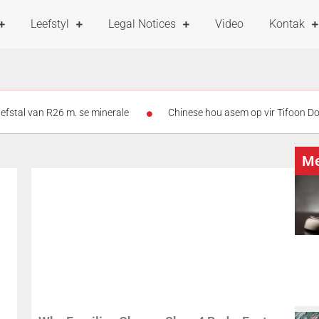
Leefstyl
Legal Notices
Video
Kontak
diefstal van R26 m. se minerale
Chinese hou asem op vir Tifoon Do
 Thailand eis minstens 6 lewens
Vandag is Internasionale Katda
Me
Skieters teiken 2 vroue in motor