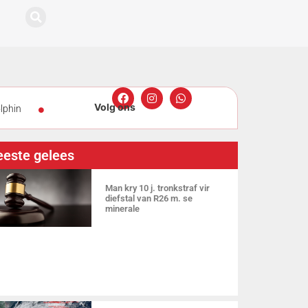
lphin
g
Groter
este gelees
Man kry 10 j. tronkstraf vir
diefstal van R26 m. se
minerale