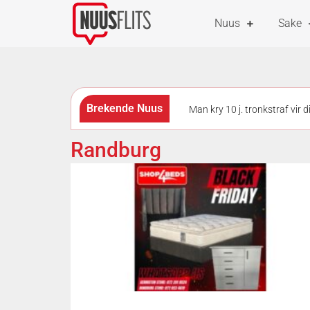
Nuus
Sake
Brekende Nuus
Man kry 10 j. tronkstraf vir 
Skietvoorval by hoërskool in
Randburg
borste ‘n voordeel op 2 wiele?