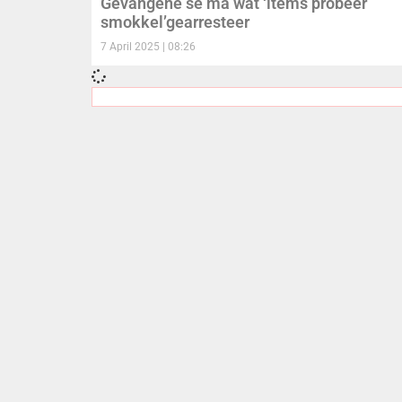
Gevangene se ma wat ‘items probeer
smokkel’gearresteer
7 April 2025
08:26