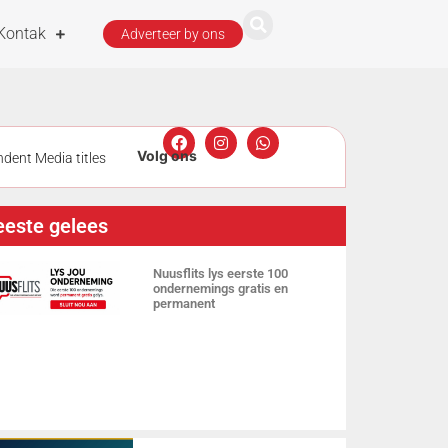
Kontak
Adverteer by ons
dent Media titles
t
Man
este gelees
tlik deur
Nuusflits lys eerste 100
ondernemings gratis en
permanent