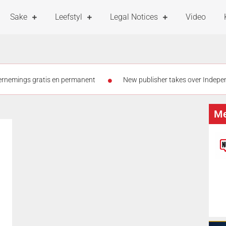
Sake
Leefstyl
Legal Notices
Video
dernemings gratis en permanent
New publisher takes over Indepen
and PIC debt
Graad 5-meisies vanaf 3 Augustus teen MPV ingeën
Me
tog op kleinhoewe
Meer as die helfte van eNCA se personeel moon
iste kind by skool opgespoor – in ander pleegsorg geplaas