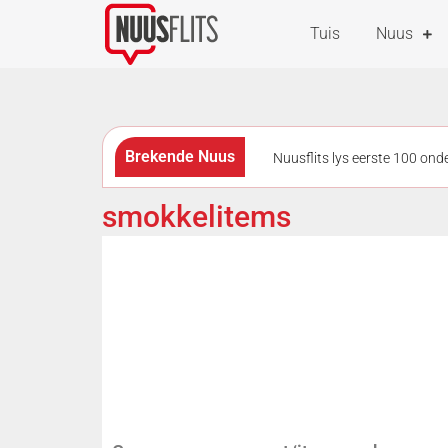
Tuis
Nuus
Brekende Nuus
Nuusflits lys eerste 100 on
as questions remain over links 
smokkelitems
geskiet en gesteek tydens roof
afleggings geraak
Verm