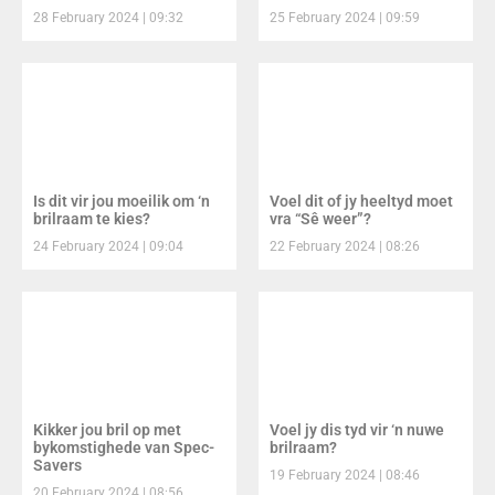
28 February 2024
09:32
25 February 2024
09:59
Is dit vir jou moeilik om ‘n
Voel dit of jy heeltyd moet
brilraam te kies?
vra “Sê weer”?
24 February 2024
09:04
22 February 2024
08:26
Kikker jou bril op met
Voel jy dis tyd vir ‘n nuwe
bykomstighede van Spec-
brilraam?
Savers
19 February 2024
08:46
20 February 2024
08:56