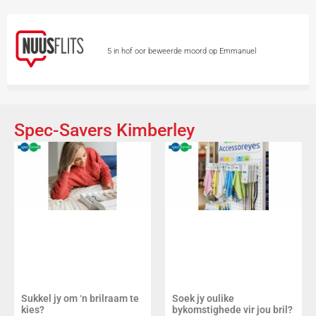
5 in hof oor beweerde moord op Emmanuel
Mbense
Dwelmhandel kry knou in George
Polisievoertuie by polisiemotorhawe deur diewe
Spec-Savers Kimberley
geteiken
Leon Schuster en Alfred Ntombela
gaan spesiale toekenning kry
Skietvoorvalle by
en naby Gautengse skole veroordeel
Totsiens,
auf Wiedersehen – Vicki du Preez se stem is stil
Sukkel jy om ‘n brilraam te
Soek jy oulike
kies?
bykomstighede vir jou bril?