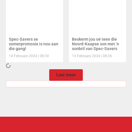
Spec-Savers se
Beskerm jou oë teen die
somerpromosie is nou aan
Noord-Kaapse son met ‘n
die gang!
sonbril van Spec-Savers
14 February 2024
08:30
13 February 2024
08:26
Laai meer