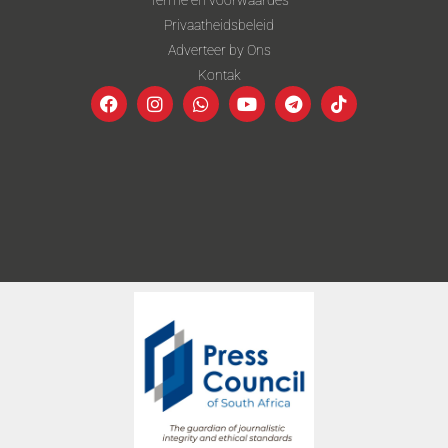
Terme en voorwaardes
Privaatheidsbeleid
Adverteer by Ons
Kontak