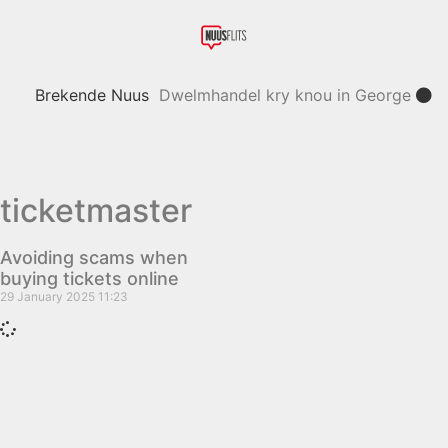
Brekende Nuus
Dwelmhandel kry knou in George
Polisievoertuie by polisiemotorhawe
deur diewe geteiken
Leon Schuster
ticketmaster
en Alfred Ntombela gaan spesiale
toekenning kry
Skietvoorvalle by
Avoiding scams when
buying tickets online
en naby Gautengse skole veroordeel
29 January 2025
11:23
Totsiens, auf Wiedersehen – Vicki
du Preez se stem is stil
Skaars tier
in Kazakstan vrygelaat