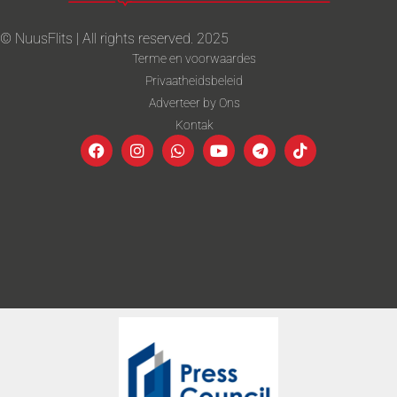
© NuusFlits | All rights reserved. 2025
Terme en voorwaardes
Privaatheidsbeleid
Adverteer by Ons
Kontak