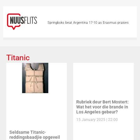
Springboks beat Argentina 17-10 as Erasmus praises
character
Man kry 10 j. tronkstraf vir diefstal
van R26 m. se minerale
Chinese hou asem op
Titanic
vir Tifoon Dolphin
Skietvoorval by hoërskool in
Thailand eis minstens 6 lewens
Vandag is
Internasionale Katdag
Groter borste ‘n voordeel
Rubriek deur Bert Mostert:
op 2 wiele?
Wat het voor die brande in
Los Angeles gebeur?
15 January 2025
22:00
Seldsame Titanic-
reddingsbaadjie opgeveil