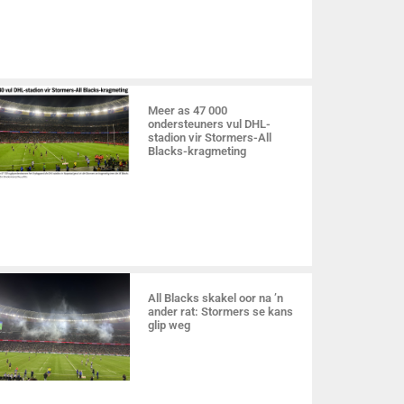
Meer as 47 000
ondersteuners vul DHL-
stadion vir Stormers-All
Blacks-kragmeting
All Blacks skakel oor na ’n
ander rat: Stormers se kans
glip weg