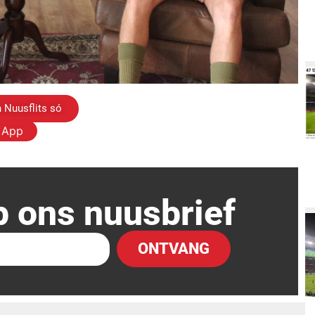
 Nuusflits só
s App
p ons nuusbrief
ONTVANG