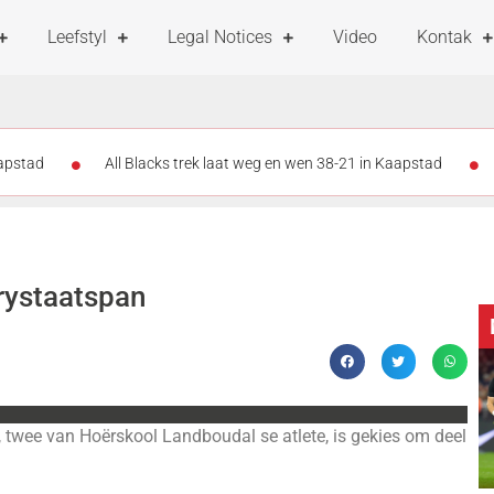
Leefstyl
Legal Notices
Video
Kontak
aapstad
All Blacks trek laat weg en wen 38-21 in Kaapstad
er as 47 000 ondersteuners vul DHL-stadion vir Stormers-All Blacks-kra
nder rat: Stormers se kans glip weg
All Blacks slaan terug: Storm
rystaatspan
twee van Hoërskool Landboudal se atlete, is gekies om deel