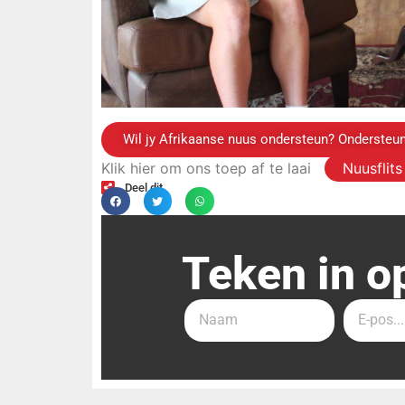
Wil jy Afrikaanse nuus ondersteun? Ondersteun
Klik hier om ons toep af te laai
Nuusflit
Deel dit
Teken in o