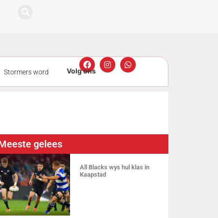
Stormers word
gmeting
ers nou sewe
Meeste gelees
All Blacks wys hul klas in
Kaapstad