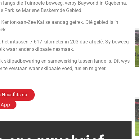
en langs die Tuinroete beweeg, verby Bayworld in Gqeberha.
ale Park se Mariene Beskermde Gebied.
 Kenton-aan-Zee Kai se aandag getrek. Dié gebied is ’n
oek.
, het intussen 7 617 kilometer in 203 dae afgelê. Sy beweeg
reik waar ander skilpaaie nesmaak.
ik skilpadbewaring en samewerking tussen lande is. Dit wys
te verstaan waar skilpaaie voed, rus en migreer.
 Nuusflits só
s App