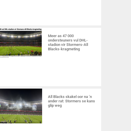
Meer as 47 000
ondersteuners vul DHL-
stadion vir Stormers-All
Blacks-kragmeting
All Blacks skakel oor na ’n
ander rat: Stormers se kans
glip weg