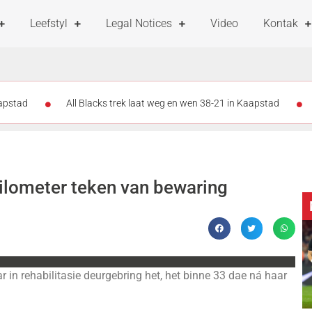
Leefstyl
Legal Notices
Video
Kontak
aapstad
All Blacks trek laat weg en wen 38-21 in Kaapstad
er as 47 000 ondersteuners vul DHL-stadion vir Stormers-All Blacks-kra
nder rat: Stormers se kans glip weg
All Blacks slaan terug: Storm
kilometer teken van bewaring
 in rehabilitasie deurgebring het, het binne 33 dae ná haar