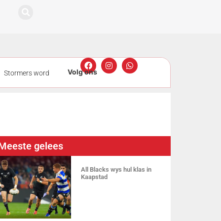
Stormers word
gmeting
ers nou sewe
Meeste gelees
All Blacks wys hul klas in
Kaapstad