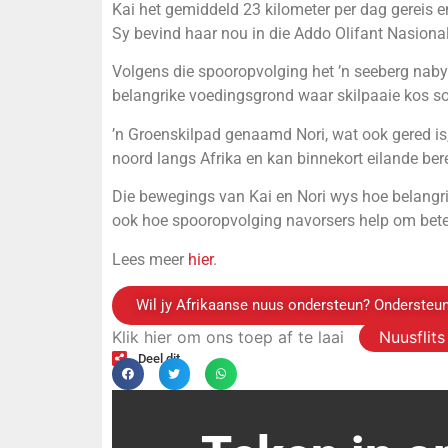
Kai het gemiddeld 23 kilometer per dag gereis 
Sy bevind haar nou in die Addo Olifant Nasion
Volgens die spooropvolging het ’n seeberg naby
belangrike voedingsgrond waar skilpaaie kos s
’n Groenskilpad genaamd Nori, wat ook gered is
noord langs Afrika en kan binnekort eilande be
Die bewegings van Kai en Nori wys hoe belangr
ook hoe spooropvolging navorsers help om beter 
Lees meer
hier
.
Wil jy Afrikaanse nuus ondersteun? Ondersteun
Klik hier om ons toep af te laai
Nuusflit
Deel dit