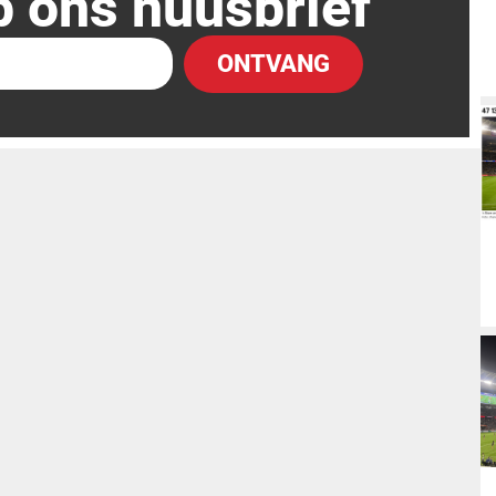
p ons nuusbrief
ONTVANG