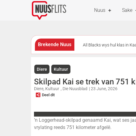
Nuus
Sake
Brekende Nuus
All Blacks wys hul klas in K
met strafdrie beloon
Me
Diere
Kultuur
All Blacks skakel oor na ’n a
Skilpad Kai se trek van 751 
punte agter
Diere
,
Kultuur
,
Die Nuusblad
|
23 June, 2026
Deel dit
’n Loggerhead-skilpad genaamd Kai, wat ses jaar
vrylating reeds 751 kilometer afgelê.