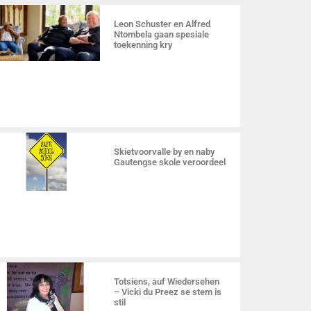
Leon Schuster en Alfred
Ntombela gaan spesiale
toekenning kry
Skietvoorvalle by en naby
Gautengse skole veroordeel
Totsiens, auf Wiedersehen
– Vicki du Preez se stem is
stil