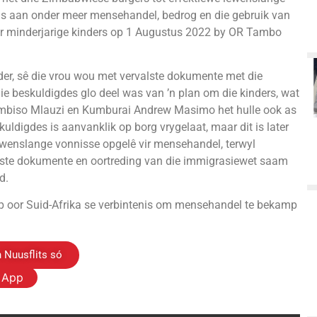
d is aan onder meer mensehandel, bedrog en die gebruik van
er minderjarige kinders op 1 Augustus 2022 by OR Tambo
r, sê die vrou wou met vervalste dokumente met die
die beskuldigdes glo deel was van ’n plan om die kinders, wat
hembiso Mlauzi en Kumburai Andrew Masimo het hulle ook as
uldigdes is aanvanklik op borg vrygelaat, maar dit is later
lewenslange vonnisse opgelê vir mensehandel, terwyl
alste dokumente en oortreding van die immigrasiewet saam
d.
ap oor Suid-Afrika se verbintenis om mensehandel te bekamp
 Nuusflits só
s App