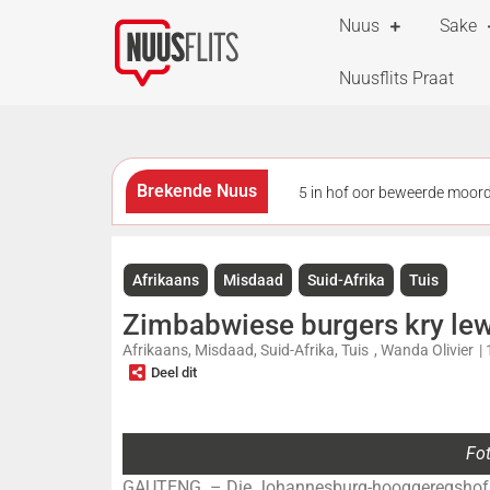
Nuus
Sake
Nuusflits Praat
Brekende Nuus
5 in hof oor beweerde moo
by polisiemotorhawe deur diew
Afrikaans
Misdaad
Suid-Afrika
Tuis
Skietvoorvalle by en naby G
Zimbabwiese burgers kry lew
stil
Afrikaans
,
Misdaad
,
Suid-Afrika
,
Tuis
,
Wanda Olivier
|
Deel dit
Fot
GAUTENG. – Die Johannesburg-hooggeregshof he