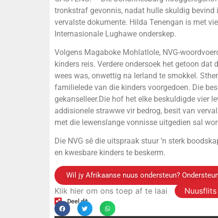
tronkstraf gevonnis, nadat hulle skuldig bevin
vervalste dokumente. Hilda Tenengan is met vi
Internasionale Lughawe onderskep.
Volgens Magaboke Mohlatlole, NVG-woordvoerde
kinders reis. Verdere ondersoek het getoon dat 
wees was, onwettig na Ierland te smokkel. St
familielede van die kinders voorgedoen. Die besk
gekanselleer.Die hof het elke beskuldigde vier 
addisionele strawwe vir bedrog, besit van verv
met die lewenslange vonnisse uitgedien sal wor
Die NVG sê die uitspraak stuur ’n sterk boodsk
en kwesbare kinders te beskerm.
Wil jy Afrikaanse nuus ondersteun? Ondersteun
Klik hier om ons toep af te laai
Nuusflit
Deel dit