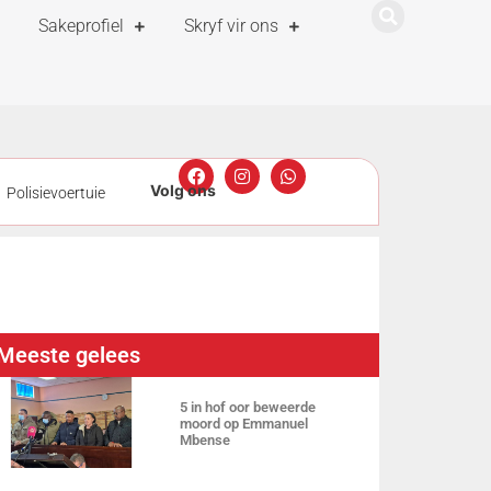
Sakeprofiel
Skryf vir ons
Polisievoertuie
enning kry
reez se stem is
Meeste gelees
5 in hof oor beweerde
moord op Emmanuel
Mbense