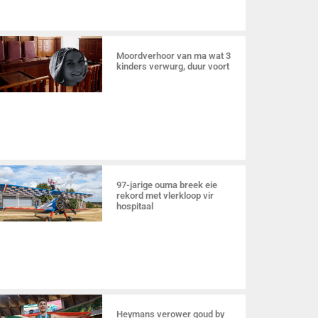
Moordverhoor van ma wat 3
kinders verwurg, duur voort
97-jarige ouma breek eie
rekord met vlerkloop vir
hospitaal
Heymans verower goud by