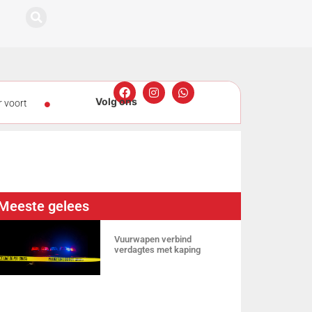
 voort
 o.20-
aw Enforcement
Meeste gelees
Vuurwapen verbind
verdagtes met kaping