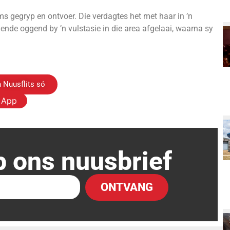
ms gegryp en ontvoer. Die verdagtes het met haar in ’n
ende oggend by ’n vulstasie in die area afgelaai, waarna sy
 Nuusflits só
s App
p ons nuusbrief
ONTVANG