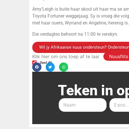
Amy’Leigh is buite haar skool uit haar ma se ar
Toyota Fortuner weggejaag. Sy is vroeg die volg
met haar ouers, Wynand en Angeline, herenig is.
Die verdagtes behoort na 11:00 te verskyn.
Wil jy Afrikaanse nuus ondersteun? Ondersteun
Klik hier om ons toep af te laai
Nuusflit
Deel dit
Teken in o