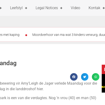
Leefstyl
Legal Notices
Video
Kontak
es met kaping
Moordverhoor van ma wat 3 kinders verwurg, duur
ord met vlerkloop vir hospitaal
Heymans verower goud by Wêreld
 Strand binnekort in hof vir vuurwapenoortredings
Cape Town L
vandag
abies on patrol
bewering vir Amy’Leigh de Jager verlede Maandag voor die
ag in die landdroshof hier.
ark is een van die verdagtes. Nog ’n vrou (40) en man (50)