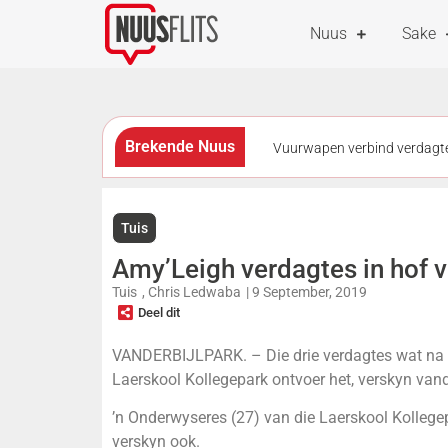
Nuus
Sake
Brekende Nuus
Vuurwapen verbind verdagt
97-jarige ouma breek eie rek
Tuis
kampioenskappe
3 van
Amy’Leigh verdagtes in hof 
officers honoured for helping b
Tuis
,
Chris Ledwaba
|
9 September, 2019
Deel dit
VANDERBIJLPARK. – Die drie verdagtes wat na 
Laerskool Kollegepark ontvoer het, verskyn vand
’n Onderwyseres (27) van die Laerskool Kollegep
verskyn ook.