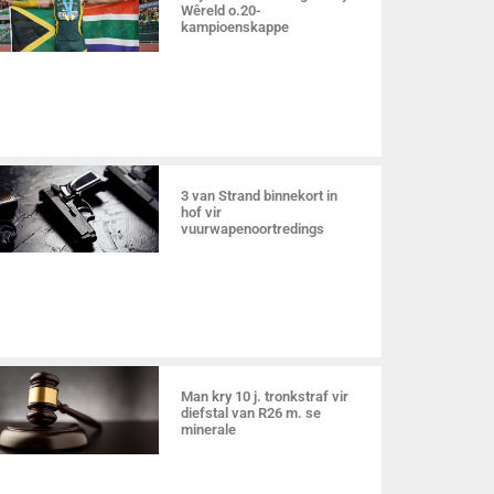
Wêreld o.20-
kampioenskappe
3 van Strand binnekort in
hof vir
vuurwapenoortredings
Man kry 10 j. tronkstraf vir
diefstal van R26 m. se
minerale