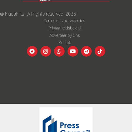
© NuusFlits | All rights reserved. 2025
Terme en voorwaardes
Privaatheidsbeleid
Adverteer by Ons
Kontak