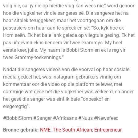
volg nie, sal jy nie op hierdie vlug kan wees nie,” word gehoor
hoe die vlugkelner vir die sangeres sê. Die sangeres het na
haar sitplek teruggekeer, maar het voortgegaan om die
passasiers om haar aan te spreek en sê: “So, kyk hoe ek
Hom seën. Ek het baie lank gelede op vliegtuie gesing. Ek het
pas uitgevind ek is benoem vir twee Grammys. My heel
eerste keer, julle. My naam is Bobbi Storm en ek is reg vir
twee Grammy-toekennings.”
Nadat die sangeres video’s van die voorval op haar sosiale
media gedeel het, was Instagram-gebruikers vinnig om
kommentaar oor die video op die platform te lewer, met
sommige wat gesê het die vlugkelner was verkeerd, en ander
het gesê die sanger was eintlik baie “onbeskof en
eiegeregtig”.
#BobbiStorm #Sanger #Afrikaans #Nuus #Newsfeed
Bronne gebruik:
NME
;
The South African
;
Entrepreneur
.