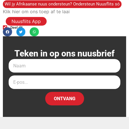
Wil jy Afrikaanse nuus ondersteun? Ondersteun Nuusflits só
Klik hier om ons toep af te laai
Nuusflits App
Deel dit
Teken in op ons nuusbrief
ONTVANG