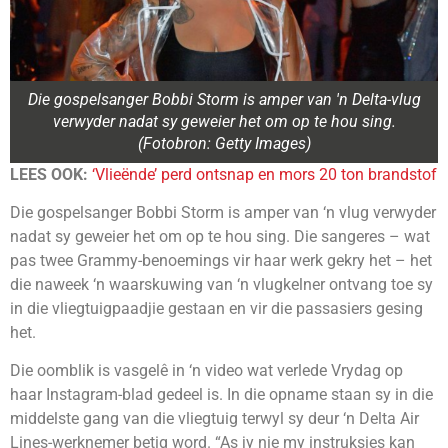
Die gospelsanger Bobbi Storm is amper van 'n Delta-vlug
verwyder nadat sy geweier het om op te hou sing.
(Fotobron: Getty Images)
LEES OOK:
‘Vlieënde’ perd ontsnap en mors 20 ton brandstof
Die gospelsanger Bobbi Storm is amper van ‘n vlug verwyder
nadat sy geweier het om op te hou sing. Die sangeres – wat
pas twee Grammy-benoemings vir haar werk gekry het – het
die naweek ‘n waarskuwing van ‘n vlugkelner ontvang toe sy
in die vliegtuigpaadjie gestaan ​​en vir die passasiers gesing
het.
Die oomblik is vasgelê in ‘n video wat verlede Vrydag op
haar Instagram-blad gedeel is. In die opname staan sy in die
middelste gang van die vliegtuig terwyl sy deur ‘n Delta Air
Lines-werknemer betig word. “As jy nie my instruksies kan