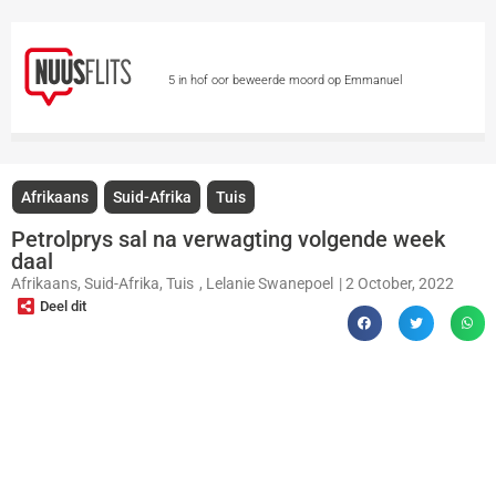
5 in hof oor beweerde moord op Emmanuel
Mbense
Dwelmhandel kry knou in George
Polisievoertuie by polisiemotorhawe deur diewe
Afrikaans
Suid-Afrika
Tuis
geteiken
Leon Schuster en Alfred Ntombela
Petrolprys sal na verwagting volgende week
daal
gaan spesiale toekenning kry
Skietvoorvalle by
Afrikaans
,
Suid-Afrika
,
Tuis
,
Lelanie Swanepoel
|
2 October, 2022
Deel dit
en naby Gautengse skole veroordeel
Totsiens,
auf Wiedersehen – Vicki du Preez se stem is stil