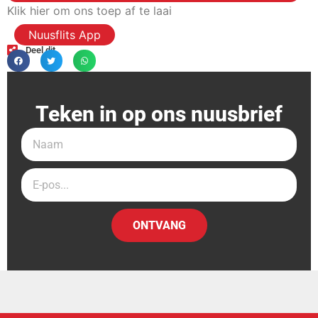
Klik hier om ons toep af te laai
Nuusflits App
Deel dit
Teken in op ons nuusbrief
ONTVANG