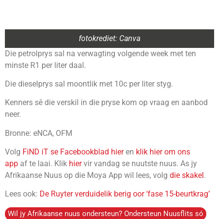
fotokrediet: Canva
Die petrolprys sal na verwagting volgende week met ten
minste R1 per liter daal.
Die dieselprys sal moontlik met 10c per liter styg.
Kenners sê die verskil in die pryse kom op vraag en aanbod
neer.
Bronne: eNCA, OFM
Volg
FiND iT se Facebookblad hier
en
klik hier om ons
app
af te laai. Klik
hier
vir vandag se nuutste nuus. As jy
Afrikaanse Nuus op die Moya App wil lees, volg
die skakel
.
Lees ook:
De Ruyter verduidelik berig oor ‘fase 15-beurtkrag’
Wil jy Afrikaanse nuus ondersteun? Ondersteun Nuusflits só