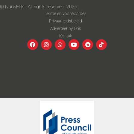
© NuusFlits | All rights reserved. 2025
Terme en voorwaardes
Privaatheidsbeleid
Adverteer by Ons
Kontak