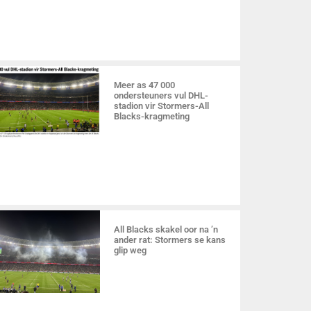
Meer as 47 000
ondersteuners vul DHL-
stadion vir Stormers-All
Blacks-kragmeting
All Blacks skakel oor na ’n
ander rat: Stormers se kans
glip weg