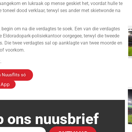
ngekom en lukraak op mense geskiet het, voordat hulle te
e toneel dood verklaar, terwyl ses ander met skietwonde na
 begin om na die verdagtes te soek. Een van die verdagtes
Eldoradopark-polisiekantoor oorgegee, terwyl die tweede
is. Die twee verdagtes sal op aanklagte van twee moorde en
hof voorkom.
.
 Nuusflits só
s App
p ons nuusbrief