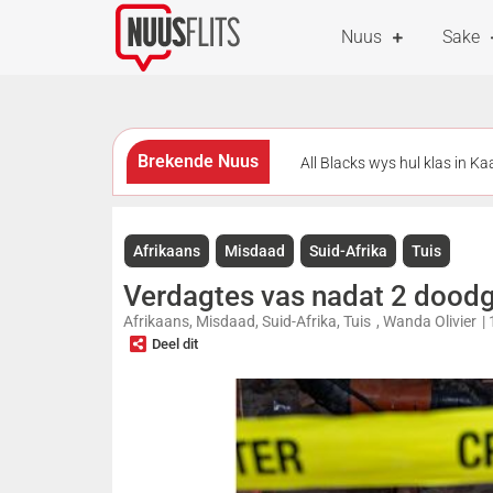
Nuus
Sake
Brekende Nuus
All Blacks wys hul klas in K
met strafdrie beloon
Me
Afrikaans
Misdaad
Suid-Afrika
Tuis
All Blacks skakel oor na ’n a
Verdagtes vas nadat 2 doodge
punte agter
Afrikaans
,
Misdaad
,
Suid-Afrika
,
Tuis
,
Wanda Olivier
|
Deel dit