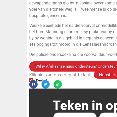
gewapende mans glo by ‘n sosiale byeenkoms aa
voet van die toneel weg is. Twee mense is op di
hospitale geneem is.
Verskeie eenhede het ná die voorval onmiddellik
het hom Maandag saam met sy prokureur by die 
by sy woning in die gebied in hegtenis geneem 
ses pogings tot moord in die Lenasia-landdros
Die polisie-ondersoeke na die voorval duur voort
Wil jy Afrikaanse nuus ondersteun? Ondersteun
Klik hier om ons toep af te laai
Nuusflit
Deel dit
Teken in o