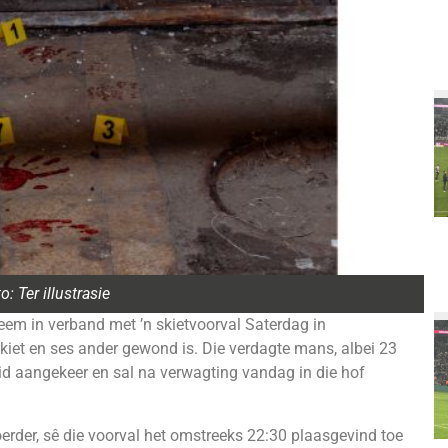
o: Ter illustrasie
em in verband met ’n skietvoorval Saterdag in
et en ses ander gewond is. Die verdagte mans, albei 23
heid aangekeer en sal na verwagting vandag in die hof
oerder, sê die voorval het omstreeks 22:30 plaasgevind toe