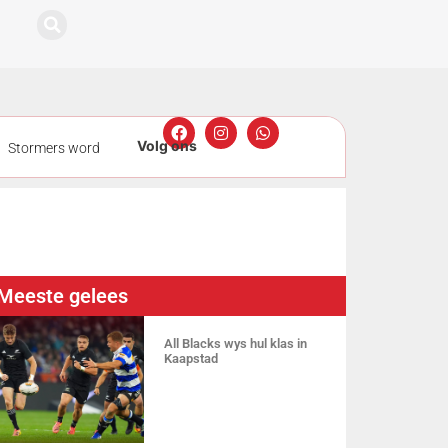
Stormers word
gmeting
ers nou sewe
Meeste gelees
All Blacks wys hul klas in
Kaapstad