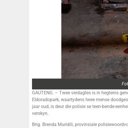
Fot
GAUTENG. – Twee verdagtes is in hegtenis gene
Eldoradopark, waartydens twee mense doodgeski
jaar oud, is deur die polisie se teen-bende-een
verskyn.
Brig. Brenda Muridili, provinsiale polisiewoordv