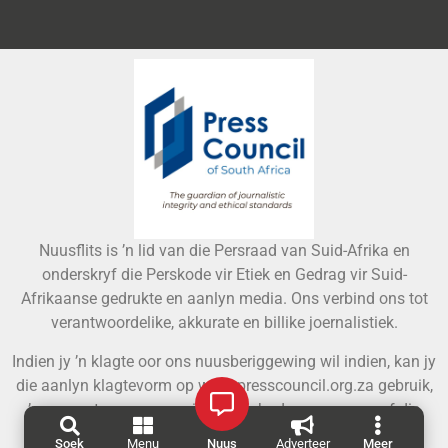
Nuusflits is ’n lid van die Persraad van Suid-Afrika en
onderskryf die Perskode vir Etiek en Gedrag vir Suid-
Afrikaanse gedrukte en aanlyn media. Ons verbind ons tot
verantwoordelike, akkurate en billike joernalistiek.
Indien jy ’n klagte oor ons nuusberiggewing wil indien, kan jy
die aanlyn klagtevorm op www.presscouncil.org.za gebruik,
’n e-pos stuur aan
enquiries@ombudsman.org.za
, of die
Persraad kontak by 011 484 3612.
Soek
Menu
Nuus
Adverteer
Meer