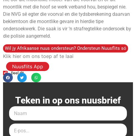
moontlik met die hoof se werk verband hou, bespiegel nie.
Die NVG sê egter die voorval en die tydsberekening daarvan
beklemtoon die moontlike gevare in hierdie tipe
ondersoekwerk. Die saak is vir ‘n strafregtelike ondersoek by
die polisie aangemeld.
Wil jy Afrikaanse nuus ondersteun? Ondersteun Nuusflits só
Klik hier om ons toep af te laai
Nuusflits App
Deel dit
Teken in op ons nuusbrief