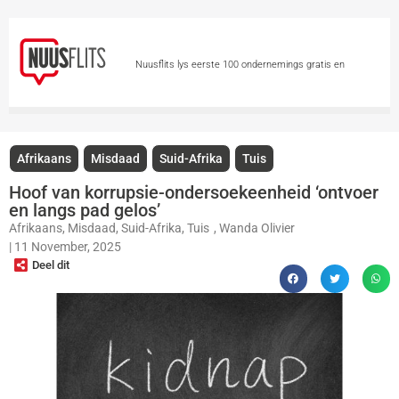
Nuusflits lys eerste 100 ondernemings gratis en
permanent
New publisher takes over
Independent Media titles as questions remain over links
Afrikaans
Misdaad
Suid-Afrika
Tuis
and PIC debt
Graad 5-meisies vanaf 3
Hoof van korrupsie-ondersoekeenheid ‘ontvoer
en langs pad gelos’
Augustus teen MPV ingeënt
Man geskiet en
Afrikaans
,
Misdaad
,
Suid-Afrika
,
Tuis
,
Wanda Olivier
|
11 November, 2025
gesteek tydens rooftog op kleinhoewe
Meer as
Deel dit
die helfte van eNCA se personeel moontlik deur afleggings
geraak
Vermiste kind by skool opgespoor – in
ander pleegsorg geplaas