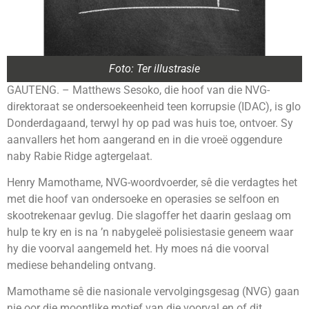
Foto: Ter illustrasie
GAUTENG. – Matthews Sesoko, die hoof van die NVG-
direktoraat se ondersoekeenheid teen korrupsie (IDAC), is glo
Donderdagaand, terwyl hy op pad was huis toe, ontvoer. Sy
aanvallers het hom aangerand en in die vroeë oggendure
naby Rabie Ridge agtergelaat.
Henry Mamothame, NVG-woordvoerder, sê die verdagtes het
met die hoof van ondersoeke en operasies se selfoon en
skootrekenaar gevlug. Die slagoffer het daarin geslaag om
hulp te kry en is na ’n nabygeleë polisiestasie geneem waar
hy die voorval aangemeld het. Hy moes ná die voorval
mediese behandeling ontvang.
Mamothame sê die nasionale vervolgingsgesag (NVG) gaan
nie oor die moontlike motief van die voorval en of dit