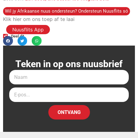
Wil jy Afrikaanse nuus ondersteun? Ondersteun Nuusflits só
Klik hier om ons toep af te laai
Nuusflits App
Deel dit
Teken in op ons nuusbrief
ONTVANG