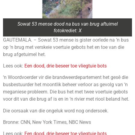
Sowat 53 mense dood na bus van brug aftuimel
fotokrediet: X
GAUTEMALA. – Sowat 53 mense is gister oorlede na ‘n bus
op ‘n brug met verskeie voertuie gebots het en toe van die
brug afgetuimel het.
Lees ook:
Een dood, drie beseer toe vliegtuie bots
‘n Woordvoerder vir die brandweerdepartement het gesê die
busbestuurder het moontlik beheer verloor as gevolg van ‘n
meganiese probleem. Die bus het met twee voertuie gebots
voor dit van die brug af is en in ‘n rivier met riool beland het.
Die oorsaak van die ongeluk word nog ondersoek.
Bronne: CNN, New York Times, NBC News
Lees ook:
Een dood, drie beseer toe vliegtuie bots