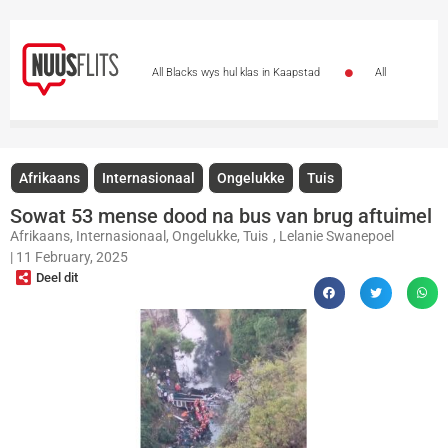
All Blacks wys hul klas in Kaapstad
All
Blacks trek laat weg en wen 38-21 in Kaapstad
Stormers word met strafdrie beloon
Meer
Afrikaans
Internasionaal
Ongelukke
Tuis
as 47 000 ondersteuners vul DHL-stadion vir Stormers-All
Sowat 53 mense dood na bus van brug aftuimel
Afrikaans
,
Internasionaal
,
Ongelukke
,
Tuis
,
Lelanie Swanepoel
Blacks-kragmeting
All Blacks skakel oor na ’n
|
11 February, 2025
Deel dit
ander rat: Stormers se kans glip weg
All Blacks
slaan terug: Stormers nou sewe punte agter