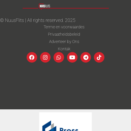
© NuusFlits | All rights reserved. 2025
Terme en voorwaardes
Privaatheidsbeleid
Adverteer by Ons
Kontak