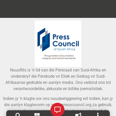
Nuusflits is ’n lid van die Persraad van Suid-Afrika en
onderskryf die Perskode vir Etiek en Gedrag vir Suid-
Afrikaanse gedrukte en aanlyn media. Ons verbind ons tot
verantwoordelike, akkurate en billike joernalistiek.
Indien jy ’n klagte oor ons nuusberiggewing wil indien, kan jy
die aanlyn klagtevorm op www.presscouncil.org.za gebruik,
’n e-pos stuur aan
enquiries@ombudsman.org.za
, of die