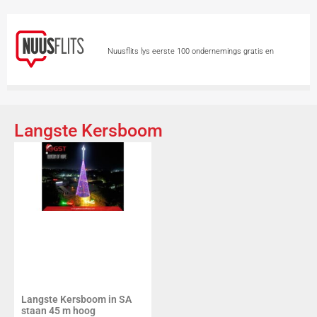
Nuusflits lys eerste 100 ondernemings gratis en
permanent
New publisher takes over
Independent Media titles as questions remain over links
Langste Kersboom
and PIC debt
Graad 5-meisies vanaf 3
Augustus teen MPV ingeënt
Man geskiet en
gesteek tydens rooftog op kleinhoewe
Meer as
die helfte van eNCA se personeel moontlik deur afleggings
geraak
Vermiste kind by skool opgespoor – in
ander pleegsorg geplaas
Langste Kersboom in SA
staan 45 m hoog