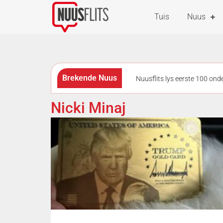
Tuis
Nuus
Brekende Nuus
Nuusflits lys eerste 100 on
as questions remain over links 
Nicki Minaj
geskiet en gesteek tydens roof
afleggings geraak
Verm