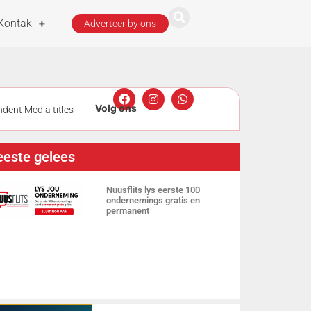
Kontak
Adverteer by ons
dent Media titles
t
Man
este gelees
tlik deur
Nuusflits lys eerste 100
ondernemings gratis en
permanent