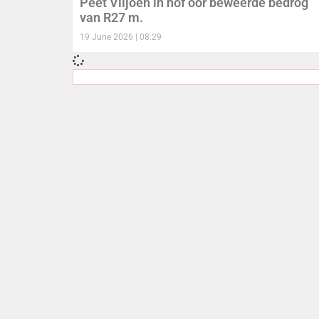
Peet Viljoen in hof oor beweerde bedrog
van R27 m.
19 June 2026
08:29