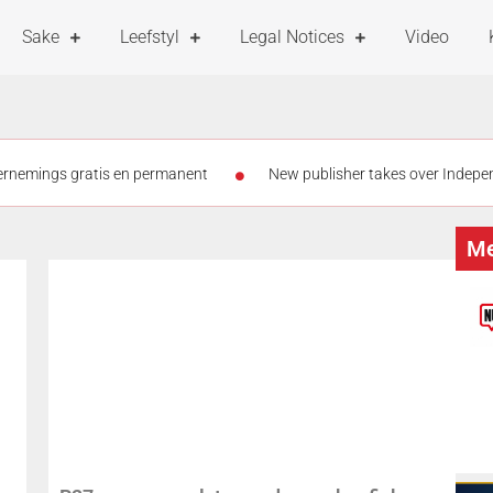
Sake
Leefstyl
Legal Notices
Video
dernemings gratis en permanent
New publisher takes over Indepen
and PIC debt
Graad 5-meisies vanaf 3 Augustus teen MPV ingeën
Me
tog op kleinhoewe
Meer as die helfte van eNCA se personeel moon
iste kind by skool opgespoor – in ander pleegsorg geplaas