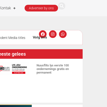
Kontak
Adverteer by ons
dent Media titles
t
Man
este gelees
tlik deur
Nuusflits lys eerste 100
ondernemings gratis en
permanent