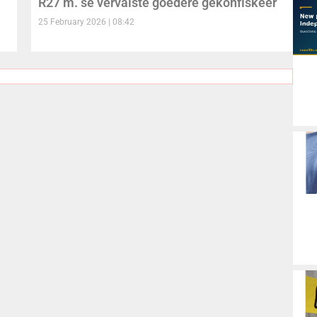
R27 m. se vervalste goedere gekonfiskeer
25 February 2026
08:42