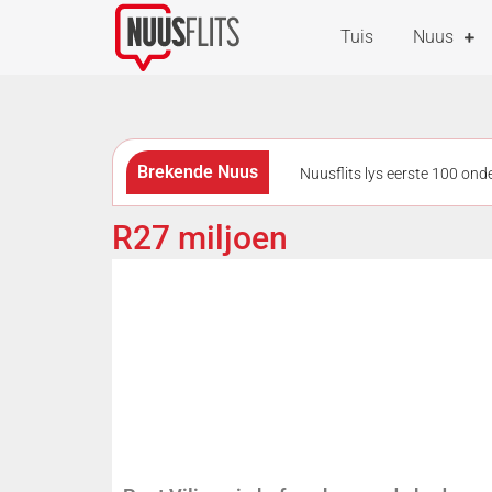
Tuis
Nuus
Brekende Nuus
Nuusflits lys eerste 100 on
as questions remain over links 
R27 miljoen
geskiet en gesteek tydens roof
afleggings geraak
Verm