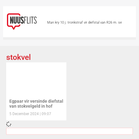
Man kry 10 j. tronkstraf vir diefstal van R26 m. se
minerale
Chinese hou asem op vir Tifoon
Dolphin
Skietvoorval by hoërskool in Thailand eis
stokvel
minstens 6 lewens
Vandag is Internasionale
Katdag
Groter borste ‘n voordeel op 2
wiele?
Skieters teiken 2 vroue in motor
Egpaar vir versinde diefstal
van stokvelgeld in hof
5 December 2024
09:07