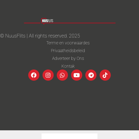
© NuusFlits | All rights reserved. 2025
Terme en voorwaardes
Privaatheidsbeleid
Adverteer by Ons
Kontak