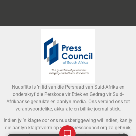
Nuusflits is ’n lid van die Persraad van Suid-Afrika en
onderskryf die Perskode vir Etiek en Gedrag vir Suid-
Afrikaanse gedrukte en aanlyn media. Ons verbind ons tot
verantwoordelike, akkurate en billike joernalistiek.
Indien jy ’n klagte oor ons nuusberiggewing wil indien, kan jy
die aanlyn klagtevorm op www.presscouncil.org.za gebruik,
’n e-pos stuur aan
enquiries@ombudsman.org.za
, of die