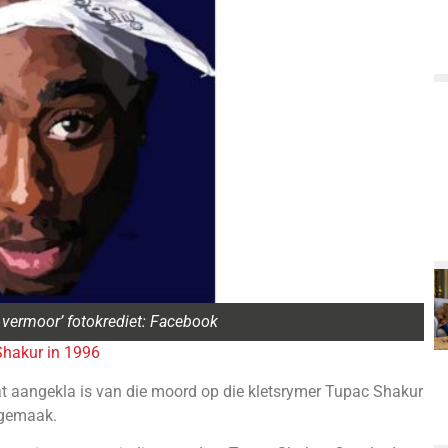
k vermoor’ fotokrediet: Facebook
Shakur in 1996
 aangekla is van die moord op die kletsrymer Tupac Shakur
 gemaak.