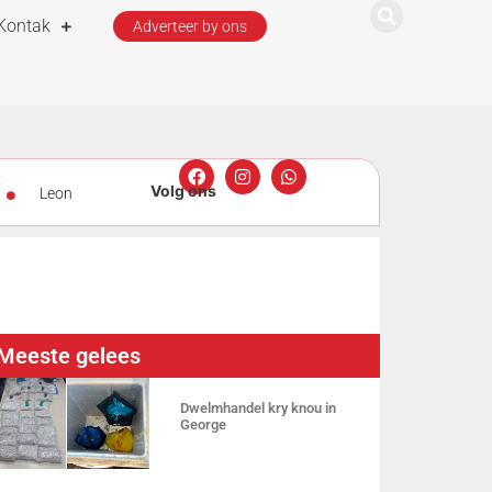
Kontak
Adverteer by ons
Leon
 skole
kstan
Meeste gelees
Dwelmhandel kry knou in
George