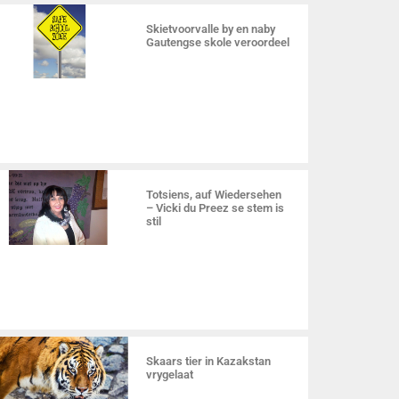
Skietvoorvalle by en naby
Gautengse skole veroordeel
Totsiens, auf Wiedersehen
– Vicki du Preez se stem is
stil
Skaars tier in Kazakstan
vrygelaat