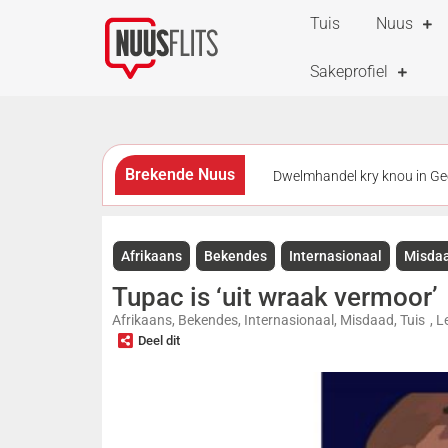
Tuis
Nuus
Sakeprofiel
Brekende Nuus
Dwelmhandel kry knou in G
Schuster en Alfred Ntombela ga
Afrikaans
Bekendes
Internasionaal
Misda
veroordeel
Totsiens, au
Tupac is ‘uit wraak vermoor’
vrygelaat
Afrikaans
,
Bekendes
,
Internasionaal
,
Misdaad
,
Tuis
,
Le
Deel dit