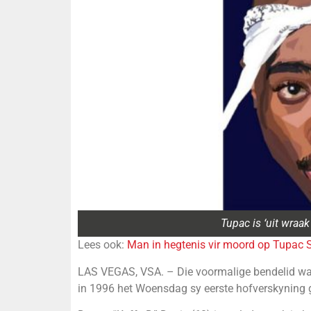
Tupac is ‘uit wraa
Lees ook:
Man in hegtenis vir moord op Tupac 
LAS VEGAS, VSA. – Die voormalige bendelid wat
in 1996 het Woensdag sy eerste hofverskyning