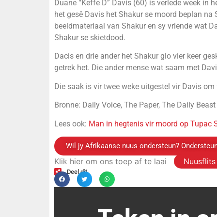
Duane “Keffe D” Davis (60) is verlede week in
het gesê Davis het Shakur se moord beplan na S
beeldmateriaal van Shakur en sy vriende wat Da
Shakur se skietdood.
Dacis en drie ander het Shakur glo vier keer geski
getrek het. Die ander mense wat saam met Davis 
Die saak is vir twee weke uitgestel vir Davis om 
Bronne: Daily Voice, The Paper, The Daily Beast
Lees ook:
Man in hegtenis vir moord op Tupac 
Wil jy Afrikaanse nuus ondersteun? Ondersteun
Klik hier om ons toep af te laai
Nuusflit
Deel dit