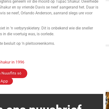
 hegtenis geneem vir die moord op Tupac Shakur. Owerhede
hakur en sy vriende Davis se neef aangerand het. Daar is
vis se neef, Orlando Anderson, aanrand slegs ure voor
et in ‘n verbyryskietery. Dit is onbekend wie die sneller
in die voertuig was, is oorlede.
te besluit op ‘n pleitooreenkoms.
Shakur in 1996
 Nuusflits só
s App