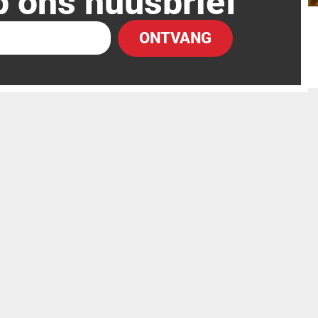
p ons nuusbrief
ONTVANG