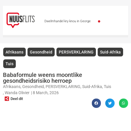
Dwelmhandel kry knou in George
Polisievoertuie by polisiemotorhawe deur diewe
geteiken
Leon Schuster en Alfred Ntombela
Afrikaans
Gesondheid
PERSVERKLARING
Suid-Afrika
gaan spesiale toekenning kry
Skietvoorvalle by
Tuis
en naby Gautengse skole veroordeel
Totsiens,
Babaformule weens moontlike
gesondheidsrisiko herroep
auf Wiedersehen – Vicki du Preez se stem is stil
Afrikaans
,
Gesondheid
,
PERSVERKLARING
,
Suid-Afrika
,
Tuis
,
Wanda Olivier
|
8 March, 2026
Skaars tier in Kazakstan vrygelaat
Deel dit