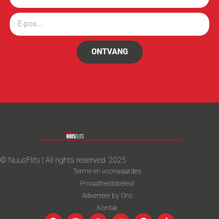
ONTVANG
© NuusFlits | All rights reserved. 2025
Terme en voorwaardes
Privaatheidsbeleid
Adverteer by Ons
Kontak