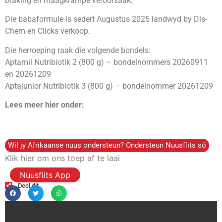
braking en maagkrampe veroorsaak.
Die babaformule is sedert Augustus 2025 landwyd by Dis-
Chem en Clicks verkoop.
Die herroeping raak die volgende bondels:
Aptamil Nutribiotik 2 (800 g) – bondelnommers 20260911
en 20261209
Aptajunior Nutribiotik 3 (800 g) – bondelnommer 20261209
Lees meer hier onder:
Wil jy Afrikaanse nuus ondersteun? Ondersteun Nuusflits só
Klik hier om ons toep af te laai
Nuusflits App
Deel dit