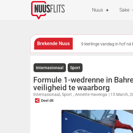
Nuus
Sake
Brekende Nuus
9 leerlinge vandag in hof n
van Gauteng
SuperSpor
Internasionaal
Sport
gevind
SuperSport secu
Formule 1-wedrenne in Bahre
dood aangetref is
veiligheid te waarborg
Internasionaal
,
Sport
,
Annette Havenga
|
15 March, 
Deel dit