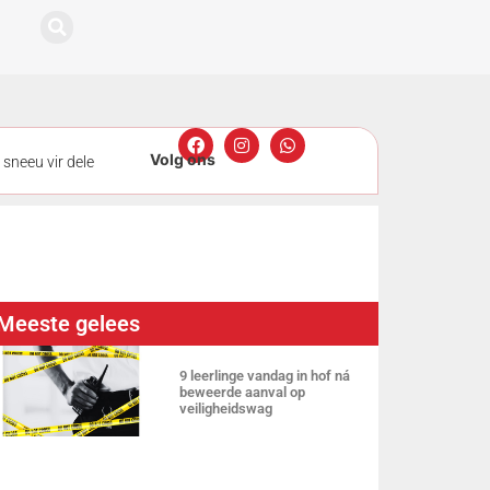
 sneeu vir dele
iebeamptes veilig
open nadat twee
Meeste gelees
9 leerlinge vandag in hof ná
beweerde aanval op
veiligheidswag