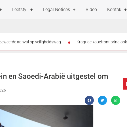
Leefstyl
Legal Notices
Video
Kontak
á beweerde aanval op veiligheidswag
Kragtige kouefront bring ook
t bekom uitsaairegte vir Rugby’s Greatest Rivalry
Vermiste polis
res broadcast rights for Rugby’s Greatest Rivalry
Moordsaak ge
in en Saoedi-Arabië uitgestel om
2026