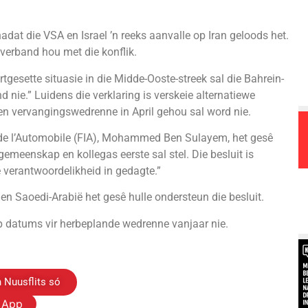
nadat die VSA en Israel ’n reeks aanvalle op Iran geloods het.
verband hou met die konflik.
rtgesette situasie in die Midde-Ooste-streek sal die Bahrein-
d nie.” Luidens die verklaring is verskeie alternatiewe
geen vervangingswedrenne in April gehou sal word nie.
e de l’Automobile (FIA), Mohammed Ben Sulayem, het gesê
gemeenskap en kollegas eerste sal stel. Die besluit is
 verantwoordelikheid in gedagte.”
en Saoedi-Arabië het gesê hulle ondersteun die besluit.
p datums vir herbeplande wedrenne vanjaar nie.
 Nuusflits só
s App