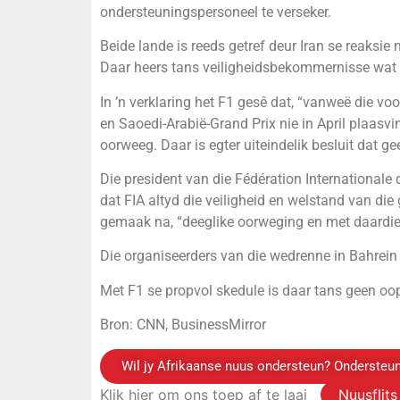
ondersteuningspersoneel te verseker.
Beide lande is reeds getref deur Iran se reaksie 
Daar heers tans veiligheidsbekommernisse wat 
In ’n verklaring het F1 gesê dat, “vanweë die voo
en Saoedi-Arabië-Grand Prix nie in April plaasvin
oorweeg. Daar is egter uiteindelik besluit dat 
Die president van die Fédération International
dat FIA altyd die veiligheid en welstand van die 
gemaak na, “deeglike oorweging en met daardie
Die organiseerders van die wedrenne in Bahrein 
Met F1 se propvol skedule is daar tans geen oo
Bron: CNN, BusinessMirror
Wil jy Afrikaanse nuus ondersteun? Ondersteun
Klik hier om ons toep af te laai
Nuusflit