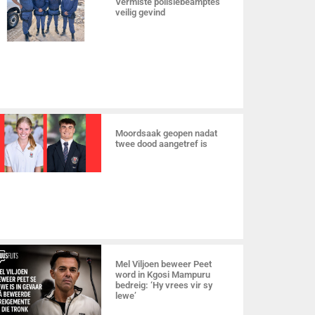
Vermiste polisiebeamptes
veilig gevind
Moordsaak geopen nadat
twee dood aangetref is
Mel Viljoen beweer Peet
word in Kgosi Mampuru
bedreig: ‘Hy vrees vir sy
lewe’