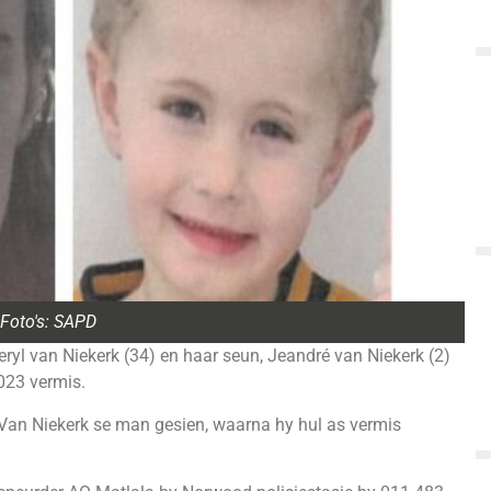
Foto's: SAPD
eryl van Niekerk (34) en haar seun, Jeandré van Niekerk (2)
023 vermis.
r Van Niekerk se man gesien, waarna hy hul as vermis