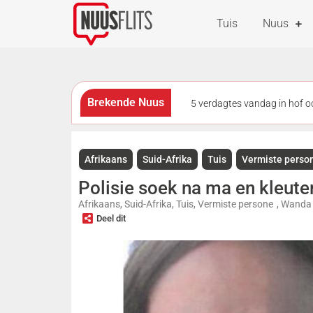
Tuis
Nuus
Brekende Nuus
5 verdagtes vandag in hof 
New publisher takes over In
Afrikaans
Suid-Afrika
Tuis
Vermiste perso
meisies vanaf 3 Augustus teen
Polisie soek na ma en kleute
as die helfte van eNCA se perso
Afrikaans
,
Suid-Afrika
,
Tuis
,
Vermiste persone
,
Wanda O
Deel dit