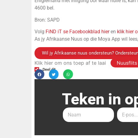
Enigiemand met inligting oor waar hulle is, ka
4600 bel.
Bron: SAPD
Volg
FiND iT se Facebookblad hier
en
klik hier
As jy Afrikaanse Nuus op die Moya App wil lees
Wil jy Afrikaanse nuus ondersteun? Ondersteun
Klik hier om ons toep af te laai
Nuusflit
Deel dit
Teken in o