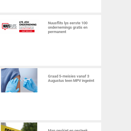
Nuusflits lys eerste 100
ondernemings gratis en
permanent
Graad 5-meisies vanaf 3
Augustus teen MPV ingeënt
Man geskiet en gesteek