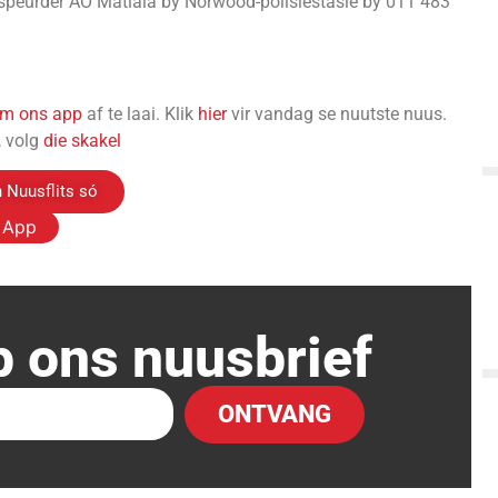
n speurder AO Matlala by Norwood-polisiestasie by 011 483
 om ons app
af te laai. Klik
hier
vir vandag se nuutste nuus.
, volg
die skakel
 Nuusflits só
s App
p ons nuusbrief
ONTVANG