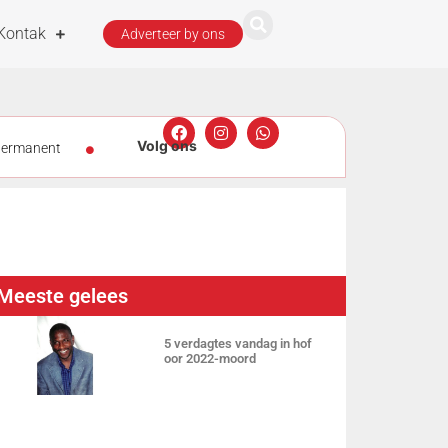
Kontak
Adverteer by ons
 permanent
Graad 5-
ewe
Meer
Meeste gelees
5 verdagtes vandag in hof
oor 2022-moord