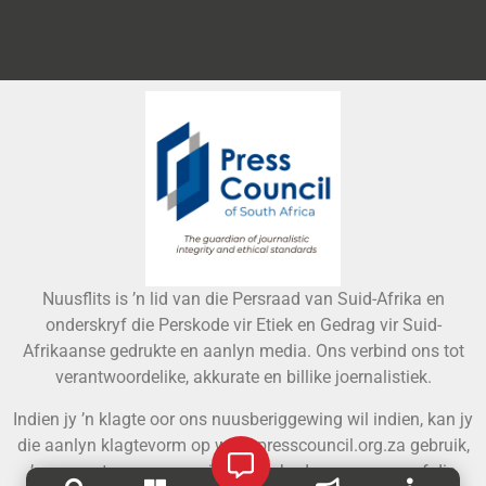
Nuusflits is ’n lid van die Persraad van Suid-Afrika en
onderskryf die Perskode vir Etiek en Gedrag vir Suid-
Afrikaanse gedrukte en aanlyn media. Ons verbind ons tot
verantwoordelike, akkurate en billike joernalistiek.
Indien jy ’n klagte oor ons nuusberiggewing wil indien, kan jy
die aanlyn klagtevorm op www.presscouncil.org.za gebruik,
’n e-pos stuur aan
enquiries@ombudsman.org.za
, of die