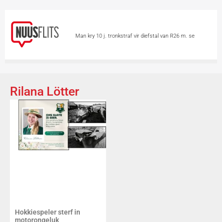
Man kry 10 j. tronkstraf vir diefstal van R26 m. se
minerale
Chinese hou asem op vir Tifoon
Dolphin
Skietvoorval by hoërskool in Thailand eis
Rilana Lötter
minstens 6 lewens
Vandag is Internasionale
Katdag
Groter borste ‘n voordeel op 2
wiele?
Skieters teiken 2 vroue in motor
Hokkiespeler sterf in
motorongeluk