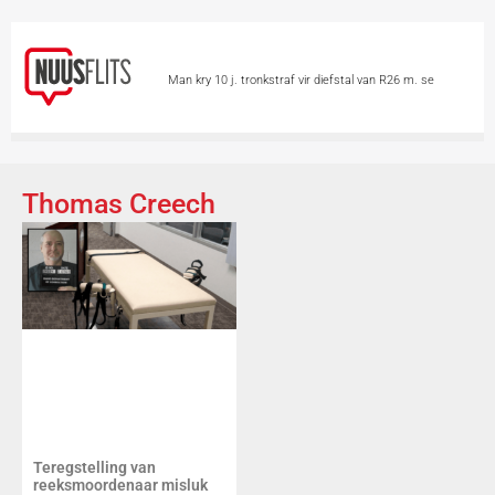
Man kry 10 j. tronkstraf vir diefstal van R26 m. se
minerale
Chinese hou asem op vir Tifoon
Dolphin
Skietvoorval by hoërskool in Thailand eis
Thomas Creech
minstens 6 lewens
Vandag is Internasionale
Katdag
Groter borste ‘n voordeel op 2
wiele?
Skieters teiken 2 vroue in motor
Teregstelling van
reeksmoordenaar misluk