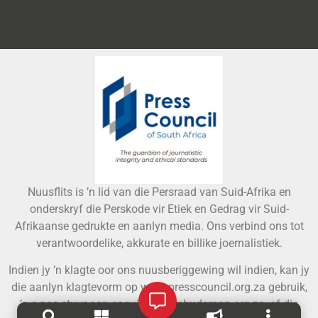
Nuusflits is ’n lid van die Persraad van Suid-Afrika en
onderskryf die Perskode vir Etiek en Gedrag vir Suid-
Afrikaanse gedrukte en aanlyn media. Ons verbind ons tot
verantwoordelike, akkurate en billike joernalistiek.
Indien jy ’n klagte oor ons nuusberiggewing wil indien, kan jy
die aanlyn klagtevorm op www.presscouncil.org.za gebruik,
’n e-pos stuur aan
enquiries@ombudsman.org.za
, of die