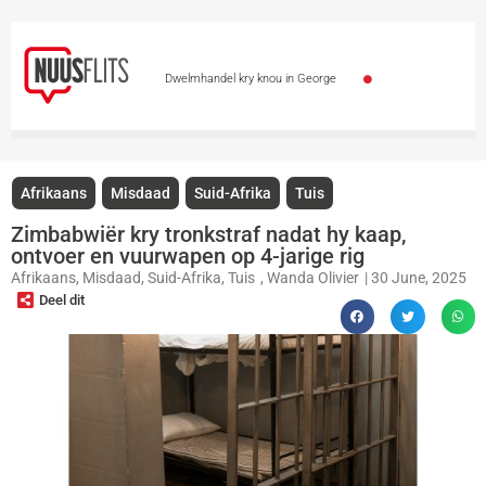
Dwelmhandel kry knou in George
Polisievoertuie by polisiemotorhawe deur diewe
geteiken
Leon Schuster en Alfred Ntombela
Afrikaans
Misdaad
Suid-Afrika
Tuis
gaan spesiale toekenning kry
Skietvoorvalle by
Zimbabwiër kry tronkstraf nadat hy kaap,
ontvoer en vuurwapen op 4-jarige rig
en naby Gautengse skole veroordeel
Totsiens,
Afrikaans
,
Misdaad
,
Suid-Afrika
,
Tuis
,
Wanda Olivier
|
30 June, 2025
Deel dit
auf Wiedersehen – Vicki du Preez se stem is stil
Skaars tier in Kazakstan vrygelaat