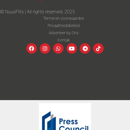
© NuusFlits | All rights reserved. 2025
Terme en voorwaardes
Privaatheidsbeleid
Adverteer by Ons
Kontak