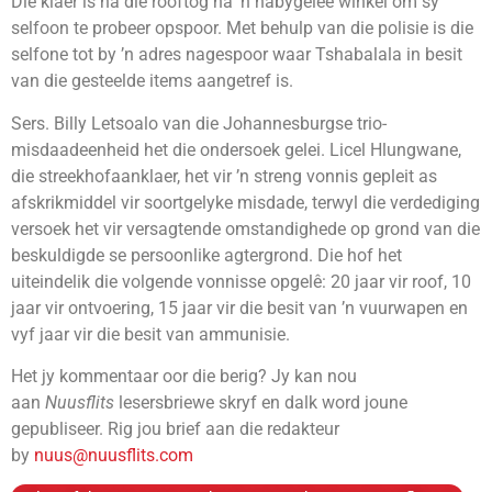
Die klaer is ná die rooftog na ’n nabygeleë winkel om sy
selfoon te probeer opspoor. Met behulp van die polisie is die
selfone tot by ’n adres nagespoor waar Tshabalala in besit
van die gesteelde items aangetref is.
Sers. Billy Letsoalo van die Johannesburgse trio-
misdaadeenheid het die ondersoek gelei. Licel Hlungwane,
die streekhofaanklaer, het vir ’n streng vonnis gepleit as
afskrikmiddel vir soortgelyke misdade, terwyl die verdediging
versoek het vir versagtende omstandighede op grond van die
beskuldigde se persoonlike agtergrond. Die hof het
uiteindelik die volgende vonnisse opgelê: 20 jaar vir roof, 10
jaar vir ontvoering, 15 jaar vir die besit van ’n vuurwapen en
vyf jaar vir die besit van ammunisie.
Het jy kommentaar oor die berig? Jy kan nou
aan
Nuusflits
lesersbriewe skryf en dalk word joune
gepubliseer. Rig jou brief aan die redakteur
by
nuus@nuusflits.com