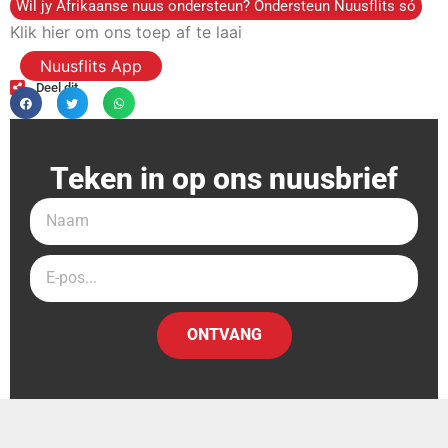
Wil jy Afrikaanse nuus ondersteun? Ondersteun Nuusflits só
Klik hier om ons toep af te laai
Nuusflits App
Deel dit
Teken in op ons nuusbrief
ONTVANG