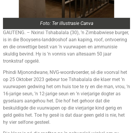
Foto: Ter illustrasie Canva
GAUTENG. – Nxinxi Tshabalala (30), ’n Zimbabwiese burger,
is in die Booysens-landdroshof aan kaping, roof, ontvoering
en die onwettige besit van ’n vuurwapen en ammunisie
skuldig bevind. Hy is ‘n vonnis van altesaam 50 jaar
tronkstraf opgelê.
Phindi Mjonondwane, NVG-woordvoerder, sê die voorval het
op 25 Oktober 2023 gebeur toe Tshabalala die klaer met ’n
vuurwapen gedwing het om huis toe te ry en die man, vrou, ‘n
16-jarige seun, ’n 12-jarige seun en ’n vierjarige dogter as
gyselaars aangehou het. Die hof het gehoor dat die
beskuldigde die vuurwapen op die vierjarige kind gerig en
geld geëis het. Toe hy gesê is dat daar geen geld is nie, het
hy vier selfone gesteel.