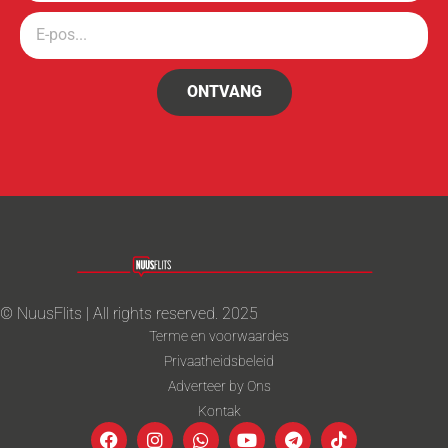
ONTVANG
© NuusFlits | All rights reserved. 2025
Terme en voorwaardes
Privaatheidsbeleid
Adverteer by Ons
Kontak