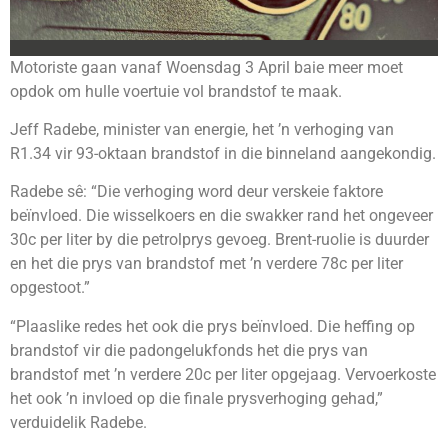
Motoriste gaan vanaf Woensdag 3 April baie meer moet
opdok om hulle voertuie vol brandstof te maak.
Jeff Radebe, minister van energie, het ’n verhoging van
R1.34 vir 93-oktaan brandstof in die binneland aangekondig.
Radebe sê: “Die verhoging word deur verskeie faktore
beïnvloed. Die wisselkoers en die swakker rand het ongeveer
30c per liter by die petrolprys gevoeg. Brent-ruolie is duurder
en het die prys van brandstof met ’n verdere 78c per liter
opgestoot.”
“Plaaslike redes het ook die prys beïnvloed. Die heffing op
brandstof vir die padongelukfonds het die prys van
brandstof met ’n verdere 20c per liter opgejaag. Vervoerkoste
het ook ’n invloed op die finale prysverhoging gehad,”
verduidelik Radebe.