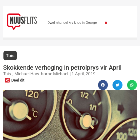
Dwelmhandel kry knou in George
Polisievoertuie by polisiemotorhawe deur diewe
geteiken
Leon Schuster en Alfred Ntombela
Tuis
gaan spesiale toekenning kry
Skietvoorvalle by
Skokkende verhoging in petrolprys vir April
Tuis
,
Michael Hawthorne Michael
|
1 April, 2019
en naby Gautengse skole veroordeel
Totsiens,
Deel dit
auf Wiedersehen – Vicki du Preez se stem is stil
Skaars tier in Kazakstan vrygelaat