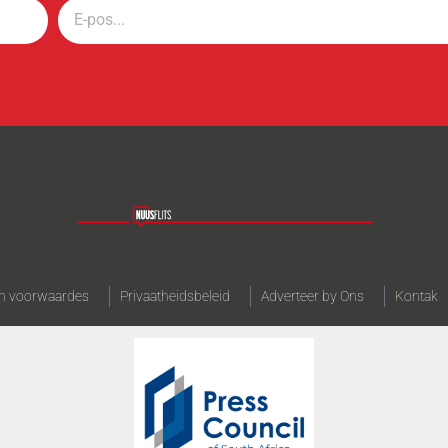
n voorwaardes
Privaatheidsbeleid
Adverteer by Ons
Kontak