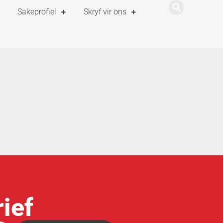
Sakeprofiel
Skryf vir ons
ief