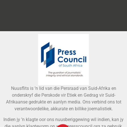
Nuusflits is ’n lid van die Persraad van Suid-Afrika en
onderskryf die Perskode vir Etiek en Gedrag vir Suid-
Afrikaanse gedrukte en aanlyn media. Ons verbind ons tot
verantwoordelike, akkurate en billike joernalistiek.
Indien jy ’n klagte oor ons nuusberiggewing wil indien, kan jy
die aanlyn klagtevorm op www.presscouncil.org.za gebruik,