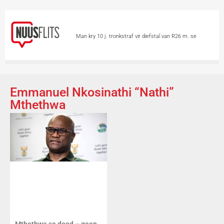
Man kry 10 j. tronkstraf vir diefstal van R26 m. se
minerale
Chinese hou asem op vir Tifoon
Dolphin
Skietvoorval by hoërskool in Thailand eis
Emmanuel Nkosinathi “Nathi”
Mthethwa
minstens 6 lewens
Vandag is Internasionale
Katdag
Groter borste ‘n voordeel op 2
wiele?
Skieters teiken 2 vroue in motor