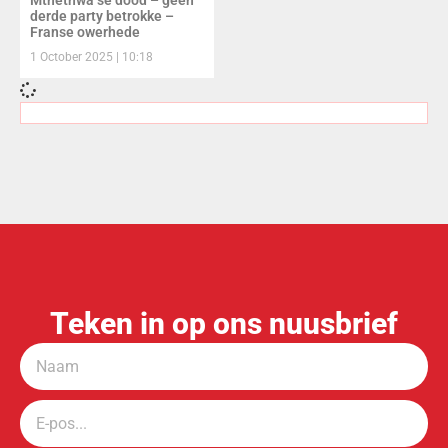
Mthethwa se dood – geen
derde party betrokke –
Franse owerhede
1 October 2025
10:18
Teken in op ons nuusbrief