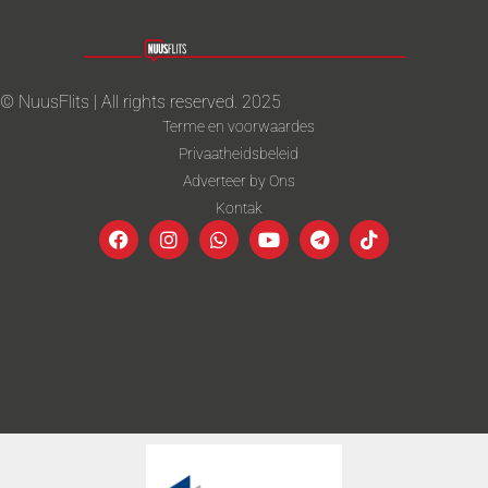
© NuusFlits | All rights reserved. 2025
Terme en voorwaardes
Privaatheidsbeleid
Adverteer by Ons
Kontak