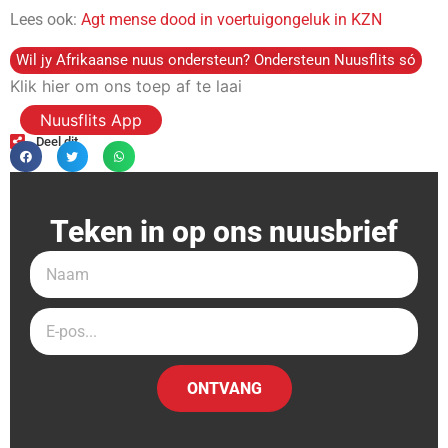
Lees ook:
Agt mense dood in voertuigongeluk in KZN
Wil jy Afrikaanse nuus ondersteun? Ondersteun Nuusflits só
Klik hier om ons toep af te laai
Nuusflits App
Deel dit
Teken in op ons nuusbrief
ONTVANG