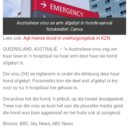
Australiese vrou se arm afgebyt in honde-aanval
fotokrediet: Canva
Lees ook:
Agt mense dood in voertuigongeluk in KZN
QUEENSLAND, AUSTRALIË. – ’n Australiese vrou veg om
haar lewe in ‘n hospitaal na haar arm deur haar eie hond
afgebyt is.
Die vrou (34) se regterarm is onder die elmboog deur haar
hond afgebyt. Paramedici kon die deel wat afgebyt is kry
voor sy na ‘n hospitaal toe gehaas is.
Die polisie het die hond, ’n pitbull, op die toneel doodgeskiet.
Twee van die vrou se bure het aan die plaaslike media gesê
die hond was baie aggressief en het hulle ook al aangeval.
Bronne: BBC, Sky News, ABC News