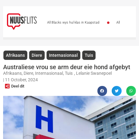
All Blacks wys hul klas in Kaapstad
All
Blacks trek laat weg en wen 38-21 in Kaapstad
Stormers word met strafdrie beloon
Meer
Afrikaans
Diere
Internasionaal
Tuis
as 47 000 ondersteuners vul DHL-stadion vir Stormers-All
Australiese vrou se arm deur eie hond afgebyt
Afrikaans
,
Diere
,
Internasionaal
,
Tuis
,
Lelanie Swanepoel
Blacks-kragmeting
All Blacks skakel oor na ’n
|
11 October, 2024
Deel dit
ander rat: Stormers se kans glip weg
All Blacks
slaan terug: Stormers nou sewe punte agter