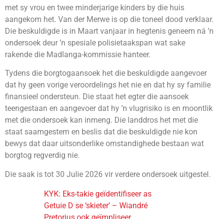
met sy vrou en twee minderjarige kinders by die huis
aangekom het. Van der Merwe is op die toneel dood verklaar.
Die beskuldigde is in Maart vanjaar in hegtenis geneem ná ’n
ondersoek deur ’n spesiale polisietaakspan wat sake
rakende die Madlanga-kommissie hanteer.
Tydens die borgtogaansoek het die beskuldigde aangevoer
dat hy geen vorige veroordelings het nie en dat hy sy familie
finansieel ondersteun. Die staat het egter die aansoek
teengestaan en aangevoer dat hy ’n vlugrisiko is en moontlik
met die ondersoek kan inmeng. Die landdros het met die
staat saamgestem en beslis dat die beskuldigde nie kon
bewys dat daar uitsonderlike omstandighede bestaan wat
borgtog regverdig nie.
Die saak is tot 30 Julie 2026 vir verdere ondersoek uitgestel.
KYK: Eks-takie geïdentifiseer as
Getuie D se ‘skieter’ – Wiandré
Pretorius ook geïmpliseer