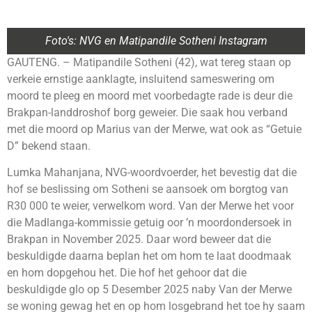
Foto's: NVG en Matipandile Sotheni Instagram
GAUTENG. – Matipandile Sotheni (42), wat tereg staan op
verkeie ernstige aanklagte, insluitend sameswering om
moord te pleeg en moord met voorbedagte rade is deur die
Brakpan-landdroshof borg geweier. Die saak hou verband
met die moord op Marius van der Merwe, wat ook as “Getuie
D” bekend staan.
Lumka Mahanjana, NVG-woordvoerder, het bevestig dat die
hof se beslissing om Sotheni se aansoek om borgtog van
R30 000 te weier, verwelkom word. Van der Merwe het voor
die Madlanga-kommissie getuig oor ’n moordondersoek in
Brakpan in November 2025. Daar word beweer dat die
beskuldigde daarna beplan het om hom te laat doodmaak
en hom dopgehou het. Die hof het gehoor dat die
beskuldigde glo op 5 Desember 2025 naby Van der Merwe
se woning gewag het en op hom losgebrand het toe hy saam