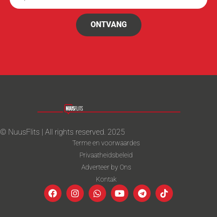
ONTVANG
© NuusFlits | All rights reserved. 2025
Terme en voorwaardes
Privaatheidsbeleid
Adverteer by Ons
Kontak