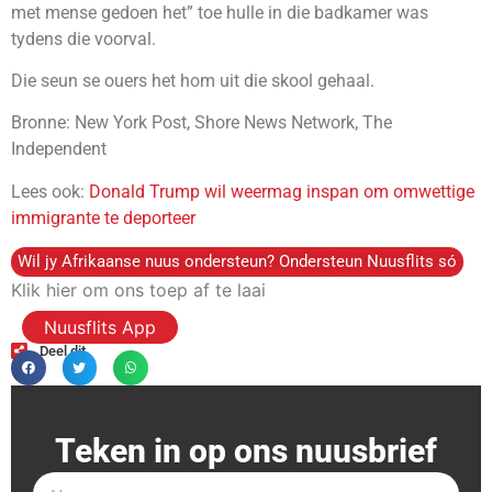
met mense gedoen het” toe hulle in die badkamer was
tydens die voorval.
Die seun se ouers het hom uit die skool gehaal.
Bronne: New York Post, Shore News Network, The
Independent
Lees ook:
Donald Trump wil weermag inspan om omwettige
immigrante te deporteer
Wil jy Afrikaanse nuus ondersteun? Ondersteun Nuusflits só
Klik hier om ons toep af te laai
Nuusflits App
Deel dit
Teken in op ons nuusbrief