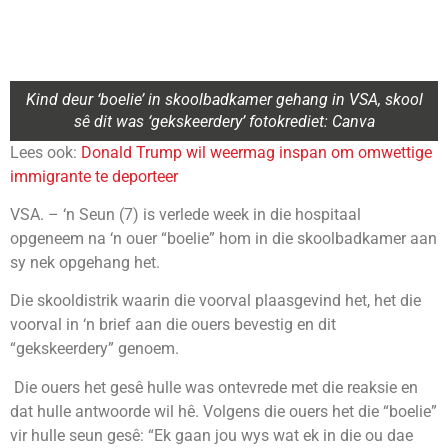
Kind deur ‘boelie’ in skoolbadkamer gehang in VSA, skool
sê dit was ‘gekskeerdery’ fotokrediet: Canva
Lees ook:
Donald Trump wil weermag inspan om omwettige
immigrante te deporteer
VSA. – ‘n Seun (7) is verlede week in die hospitaal
opgeneem na ‘n ouer “boelie” hom in die skoolbadkamer aan
sy nek opgehang het.
Die skooldistrik waarin die voorval plaasgevind het, het die
voorval in ‘n brief aan die ouers bevestig en dit
“gekskeerdery” genoem.
Die ouers het gesê hulle was ontevrede met die reaksie en
dat hulle antwoorde wil hê. Volgens die ouers het die “boelie”
vir hulle seun gesê: “Ek gaan jou wys wat ek in die ou dae