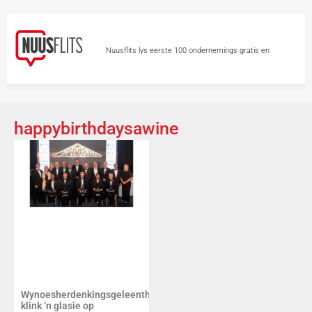
Nuusflits lys eerste 100 ondernemings gratis en
permanent
New publisher takes over
Independent Media titles as questions remain over links
happybirthdaysawine
and PIC debt
Graad 5-meisies vanaf 3
Augustus teen MPV ingeënt
Man geskiet en
gesteek tydens rooftog op kleinhoewe
Meer as
die helfte van eNCA se personeel moontlik deur afleggings
geraak
Vermiste kind by skool opgespoor – in
ander pleegsorg geplaas
Wynoesherdenkingsgeleentheid
klink ’n glasie op