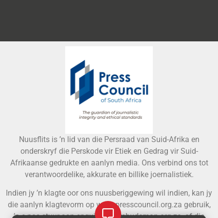
Nuusflits is ’n lid van die Persraad van Suid-Afrika en
onderskryf die Perskode vir Etiek en Gedrag vir Suid-
Afrikaanse gedrukte en aanlyn media. Ons verbind ons tot
verantwoordelike, akkurate en billike joernalistiek.
Indien jy ’n klagte oor ons nuusberiggewing wil indien, kan jy
die aanlyn klagtevorm op www.presscouncil.org.za gebruik,
’n e-pos stuur aan
enquiries@ombudsman.org.za
, of die