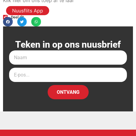
Klik hier om ons toep af te laai
Nuusflits App
Deel dit
Teken in op ons nuusbrief
ONTVANG