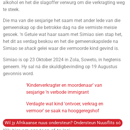
alkohol en het die slagoffer verwurg om die verkragting weg
te steek.
Die ma van die sesjarige het saam met ander lede van die
gemeenskap op die betrokke dag na die vermiste meisie
gesoek. ‘n Getuie wat haar saam met Simiao sien stap het,
het dit as verdag beskou en het die gemeenskapslede na
Simiao se
shack
gelei waar die vermoorde kind gevind is.
Simiao is op 23 Oktober 2024 in Zola, Soweto, in hegtenis
geneem. Hy sal ná die skuldigbevinding op 19 Augustus
gevonnis word.
‘Kinderverkragter en moordenaar’ van
sesjarige ‘n verbode immigrant
Verdagte wat kind ‘ontvoer, verkrag en
vermoor’ se saak na hooggeregshof
Wil jy Afrikaanse nuus ondersteun? Ondersteun Nuusflits só