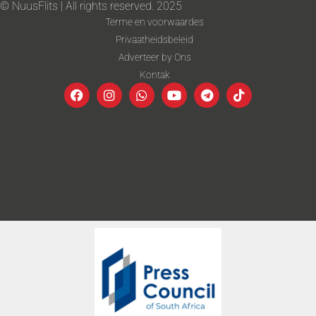
© NuusFlits | All rights reserved. 2025
Terme en voorwaardes
Privaatheidsbeleid
Adverteer by Ons
Kontak