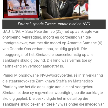
Foto's: Luyanda Zwane update-blad en NVG
GAUTENG. – Sara Pete Simiao (25) het op aanklagte van
ontvoering, verkragting, moord en oortreding van die
immigrasiewet, wat met die moord op Amantle Samane (6)
van Orlando-Oos verband hou, skuldig gepleit. Die
hooggeregshof het Simiao dienooreenkomstig op alle
aanklagte skuldig bevind. Die kind was vermis toe sy
halfnakend en vermoor aangetref is.
Phindi Mjonondwane, NVG-woordvoerder, sê in ‘n verklaring
die staatsadvokate Zamikhaya Staffa en Matshediso
Phatlanyane het die aanklagte aan die hof voorgehou.
Simiao het deur sy regsverteenwoordiging op die aanklagte
skuldig gepleit. Die beskuldigde het in detail op die
aanklagte skuld beken en gesê hy was onder die invloed van