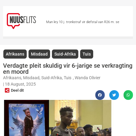
Man kry 10 j. tronkstraf vir diefstal van R26 m. se
minerale
Chinese hou asem op vir Tifoon
Dolphin
Skietvoorval by hoërskool in Thailand eis
Afrikaans
Misdaad
Suid-Afrika
Tuis
minstens 6 lewens
Vandag is Internasionale
Verdagte pleit skuldig vir 6-jarige se verkragting
en moord
Katdag
Groter borste ‘n voordeel op 2
Afrikaans
,
Misdaad
,
Suid-Afrika
,
Tuis
,
Wanda Olivier
|
18 August, 2025
wiele?
Skieters teiken 2 vroue in motor
Deel dit